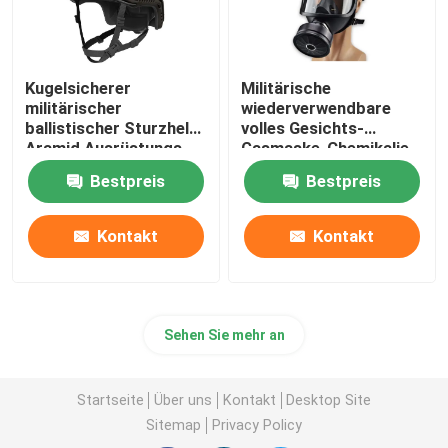
Kugelsicherer
Militärische
militärischer
wiederverwendbare
ballistischer Sturzhelm
volles Gesichts-
Aramid Ausrüstungs-
Gasmaske-Chemikalie
NIJ IIIA
und biologisches
Bestpreis
Bestpreis
schützendes
Kontakt
Kontakt
Sehen Sie mehr an
Startseite
Über uns
Kontakt
Desktop Site
Sitemap
Privacy Policy