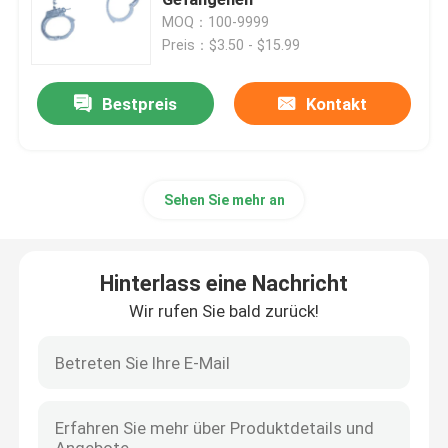
MOQ：100-9999
Preis：$3.50 - $15.99
Taktischer ballistischer Sturzhelm
Bestpreis
Kontakt
Militärische ballistische Platten
Kugelsichere Ausrüstung
Sehen Sie mehr an
Militärischer taktischer Rucksack
Hinterlass eine Nachricht
Taktischer Gang im Freien
Wir rufen Sie bald zurück!
Kampf-taktische Stiefel
Kampf-taktische Weste