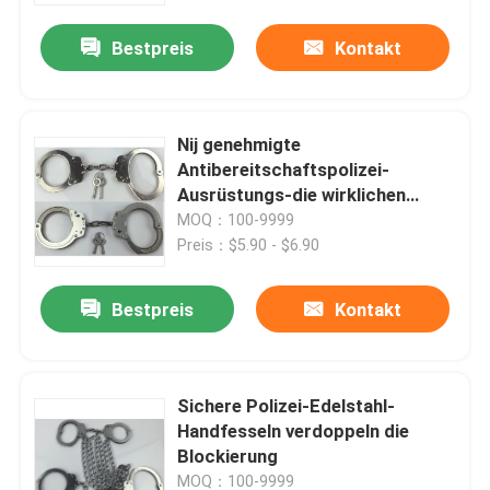
Bestpreis
Kontakt
Nij genehmigte
Antibereitschaftspolizei-
Ausrüstungs-die wirklichen
Spindel-Handschellen
MOQ：100-9999
Preis：$5.90 - $6.90
Bestpreis
Kontakt
Zu Hause
Sichere Polizei-Edelstahl-
Produkte
Handfesseln verdoppeln die
Blockierung
Videos
MOQ：100-9999