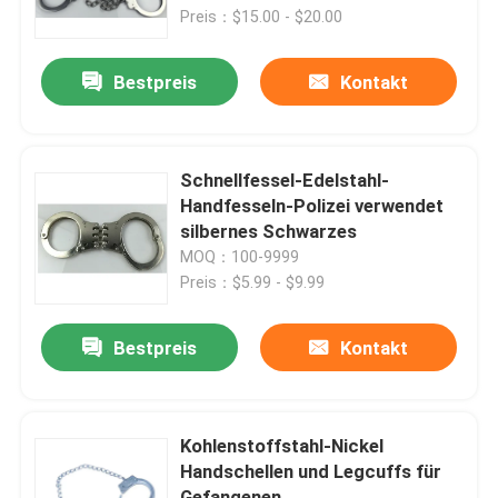
Preis：$15.00 - $20.00
Über uns
Bestpreis
Kontakt
Werksbesichtigung
Schnellfessel-Edelstahl-
Qualitätskontrolle
Handfesseln-Polizei verwendet
silbernes Schwarzes
MOQ：100-9999
Neuigkeiten
Preis：$5.99 - $9.99
Bitte um ein Angebot
Bestpreis
Kontakt
Militärische taktische Abnutzung
Kohlenstoffstahl-Nickel
Handschellen und Legcuffs für
Militärische taktische kugelsichere Weste
Gefangenen