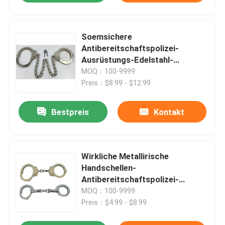
Soemsichere
Antibereitschaftspolizei-
Ausrüstungs-Edelstahl-
Handschelle
MOQ：100-9999
Preis：$8.99 - $12.99
Bestpreis
Kontakt
Wirkliche Metallirische
Handschellen-
Antibereitschaftspolizei-
Ausrüstung für Verbrecher-
MOQ：100-9999
Gefangen-Geächtete
Preis：$4.99 - $8.99