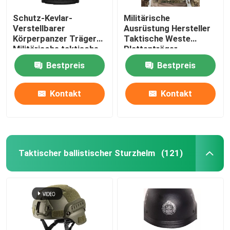
Schutz-Kevlar-
Militärische
Verstellbarer
Ausrüstung Hersteller
Körperpanzer Träger
Taktische Weste
Militärische taktische
Plattenträger
kugelsichere Weste mit
Kugelsicher mit
Bestpreis
Bestpreis
NIJ IIIA
militärischen
Standards NIJ IIIA
Kontakt
Kontakt
Taktischer ballistischer Sturzhelm
(121)