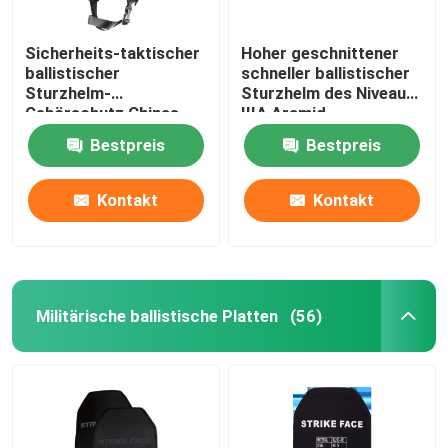
Sicherheits-taktischer
Hoher geschnittener
ballistischer
schneller ballistischer
Sturzhelm-
Sturzhelm des Niveau-
Gehörschutz Chinas
IIIA Aramid
Xinxing NIJ IIIA
kugelsicherer Militär-
Bestpreis
Bestpreis
Schwarz-MICH Airsoft
USA-Standard
Kontakt
Kontakt
Militärische ballistische Platten
(56)