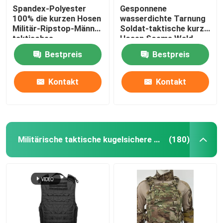
Spandex-Polyester
Gesponnene
100% die kurzen Hosen
wasserdichte Tarnung
Militär-Ripstop-Männer
Soldat-taktische kurze
taktisches
Hosen Soems Wald
Bestpreis
Bestpreis
Kontakt
Kontakt
Militärische taktische kugelsichere Weste
(180)