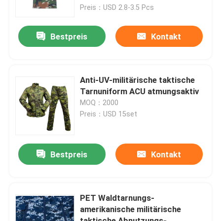
Preis：USD 2.8-3.5 Pcs
Über uns
Bestpreis
Kontakt
Werksbesichtigung
Anti-UV-militärische taktische
Qualitätskontrolle
Tarnuniform ACU atmungsaktiv
MOQ：2000
Preis：USD 15set
Neuigkeiten
Bitte um ein Angebot
Bestpreis
Kontakt
Militärische taktische Abnutzung
PET Waldtarnungs-
amerikanische militärische
Militärische taktische kugelsichere Weste
taktische Abnutzungs-