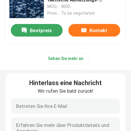
einheitlicher Anti-UVriß
MOQ：4000
beständig
Preis：To be negotiated
Taktischer ballistischer Sturzhelm
Bestpreis
Kontakt
Militärische ballistische Platten
Kugelsichere Ausrüstung
Sehen Sie mehr an
Militärischer taktischer Rucksack
Hinterlass eine Nachricht
Taktischer Gang im Freien
Wir rufen Sie bald zurück!
Kampf-taktische Stiefel
Kampf-taktische Weste