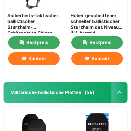
Sicherheits-taktischer
Hoher geschnittener
ballistischer
schneller ballistischer
Sturzhelm-
Sturzhelm des Niveau-
Gehörschutz Chinas
IIIA Aramid
Xinxing NIJ IIIA
kugelsicherer Militär-
Bestpreis
Bestpreis
Schwarz-MICH Airsoft
USA-Standard
Kontakt
Kontakt
Militärische ballistische Platten
(56)