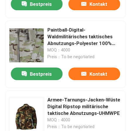
Bestpreis
Kontakt
Paintball-Digital-
Waldmilitärisches taktisches
Abnutzungs-Polyester 100%
720D
MOQ：4000
Preis：To be negotiated
Bestpreis
Kontakt
Armee-Tarnungs-Jacken-Wüste
Digital Ripstop militärische
taktische Abnutzungs-UHMWPE
MOQ：4000
Preis：To be negotiated