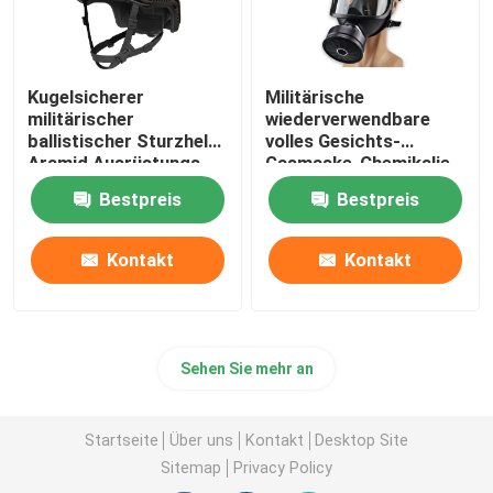
Kugelsicherer
Militärische
militärischer
wiederverwendbare
ballistischer Sturzhelm
volles Gesichts-
Aramid Ausrüstungs-
Gasmaske-Chemikalie
NIJ IIIA
und biologisches
Bestpreis
Bestpreis
schützendes
Kontakt
Kontakt
Sehen Sie mehr an
Startseite
Über uns
Kontakt
Desktop Site
Sitemap
Privacy Policy