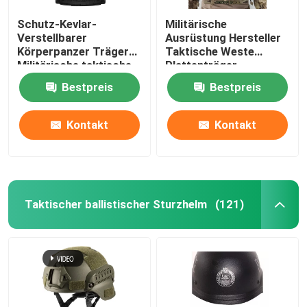
Schutz-Kevlar-
Militärische
Verstellbarer
Ausrüstung Hersteller
Körperpanzer Träger
Taktische Weste
Militärische taktische
Plattenträger
kugelsichere Weste mit
Kugelsicher mit
Bestpreis
Bestpreis
NIJ IIIA
militärischen
Standards NIJ IIIA
Kontakt
Kontakt
Taktischer ballistischer Sturzhelm
(121)