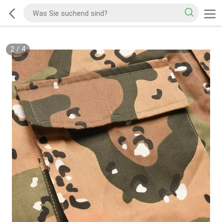
2
/
4