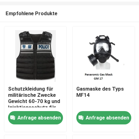
Empfohlene Produkte
Schutzkleidung für
Gasmaske des Typs
militärische Zwecke
MF14
Zu Hause
Gewicht 60-70 kg und
Injektionsschutz für
Größe/Körpergröße/Gewicht/Schutzbereich
Anfrage absenden
Anfrage absenden
Produkte
Videos