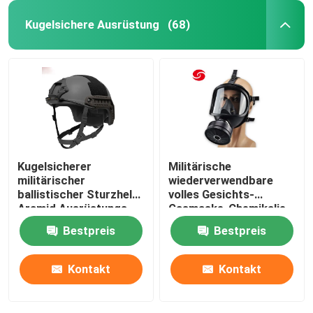
Kugelsichere Ausrüstung
(68)
Kugelsicherer
Militärische
militärischer
wiederverwendbare
ballistischer Sturzhelm
volles Gesichts-
Aramid Ausrüstungs-
Gasmaske-Chemikalie
NIJ IIIA
und biologisches
Bestpreis
Bestpreis
schützendes
Kontakt
Kontakt