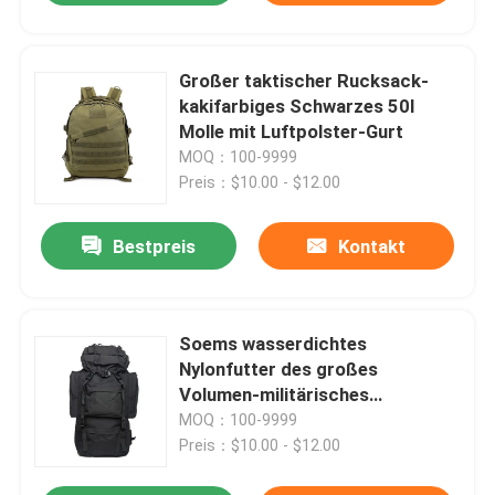
Großer taktischer Rucksack-
kakifarbiges Schwarzes 50l
Molle mit Luftpolster-Gurt
MOQ：100-9999
Preis：$10.00 - $12.00
Bestpreis
Kontakt
Soems wasserdichtes
Nylonfutter des großes
Volumen-militärisches
taktisches Rucksack-1050D
MOQ：100-9999
Preis：$10.00 - $12.00