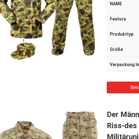
NAME
Feature
Produkttyp
Größe
Verpackung I
Bes
Der Männ
Riss-des
Militärun