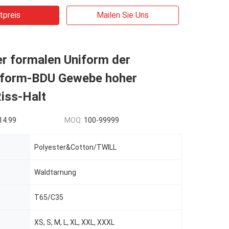
tpreis
Mailen Sie Uns
r formalen Uniform der
niform-BDU Gewebe hoher
Riss-Halt
14.99
MOQ:
100-99999
Polyester&Cotton/TWILL
Waldtarnung
T65/C35
XS, S, M, L, XL, XXL, XXXL