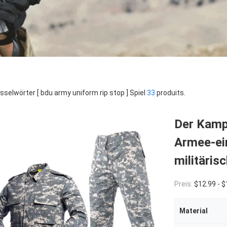
sselwörter [ bdu army uniform rip stop ] Spiel
33
produits.
Der Kamp
Armee-ein
militäris
Preis:
$12.99 - $
Material