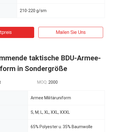
210-220 g/sm
tpreis
Mailen Sie Uns
mmende taktische BDU-Armee-
iform in Sondergröße
t
MOQ:
2000
Armee Militäruniform
S, M, L, XL, XXL, XXXL
65% Polyester u. 35% Baumwolle