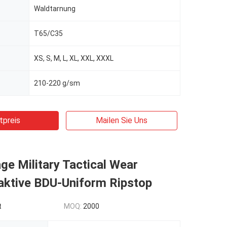
Waldtarnung
T65/C35
XS, S, M, L, XL, XXL, XXXL
210-220 g/sm
tpreis
Mailen Sie Uns
e Military Tactical Wear
ktive BDU-Uniform Ripstop
t
MOQ:
2000