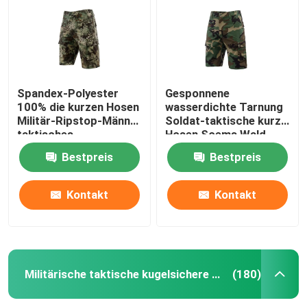
Spandex-Polyester
Gesponnene
100% die kurzen Hosen
wasserdichte Tarnung
Militär-Ripstop-Männer
Soldat-taktische kurze
taktisches
Hosen Soems Wald
Bestpreis
Bestpreis
Kontakt
Kontakt
Zu Hause
Produkte
Militärische taktische kugelsichere Weste
(180)
Videos