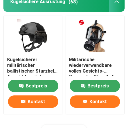
Kugelsichere Ausrüstung
(68)
Kugelsicherer
Militärische
militärischer
wiederverwendbare
ballistischer Sturzhelm
volles Gesichts-
Aramid Ausrüstungs-
Gasmaske-Chemikalie
NIJ IIIA
und biologisches
Bestpreis
Bestpreis
schützendes
Kontakt
Kontakt