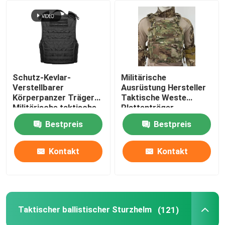
Über uns
Werksbesichtigung
Schutz-Kevlar-
Militärische
Verstellbarer
Ausrüstung Hersteller
Qualitätskontrolle
Körperpanzer Träger
Taktische Weste
Militärische taktische
Plattenträger
kugelsichere Weste mit
Kugelsicher mit
Bestpreis
Bestpreis
Neuigkeiten
NIJ IIIA
militärischen
Standards NIJ IIIA
Kontakt
Kontakt
Bitte um ein Angebot
Militärische taktische Abnutzung
Taktischer ballistischer Sturzhelm
(121)
Militärische taktische kugelsichere Weste