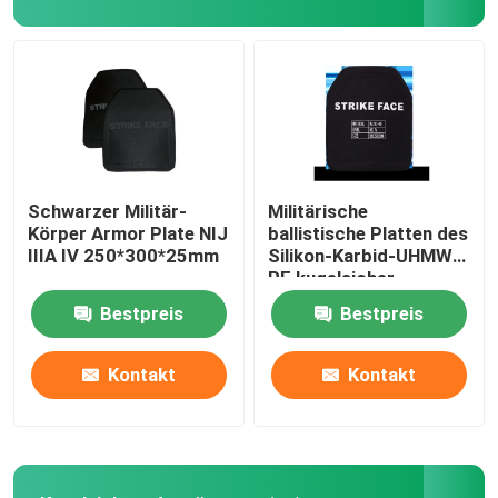
Antibereitschaftspolizei-Ausrüstung
Taktische militärische Ausrüstung
Militärischer taktischer Headwear
Schwarzer Militär-
Militärische
Körper Armor Plate NIJ
ballistische Platten des
IIIA IV 250*300*25mm
Silikon-Karbid-UHMW-
Militärische gepanzerte Fahrzeuge
PE kugelsicher
Bestpreis
Bestpreis
EOD-Ausrüstung
Kontakt
Kontakt
Erste Hilfe-Taktische Tasche