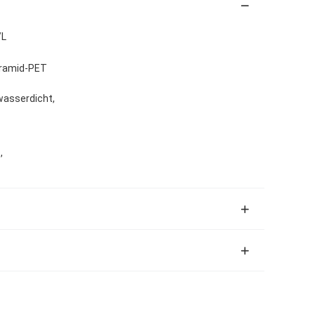
/L
Aramid-PET
 wasserdicht,
,
M