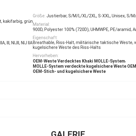
Größe:
Justierbar, S/M/L/XL/2XL, S-XXL, Unisex, S/M
 kakifarbig, grün
Material:
900D, Polyester 100% (720D), UHMWPE, PE/aramid, 
Eigenschaft:
Breathable, Riss-Halt, militärische taktische Weste,
 III, NIJII, NIJ IIA
kugelsichere Weste des Riss-Halts
Hervorheben:
,
OEM-Weste Verdecktes Khaki MOLLE-System
MOLLE-System verdeckte kugelsichere Weste OE
OEM-Stich- und kugelsichere Weste
GALERIE