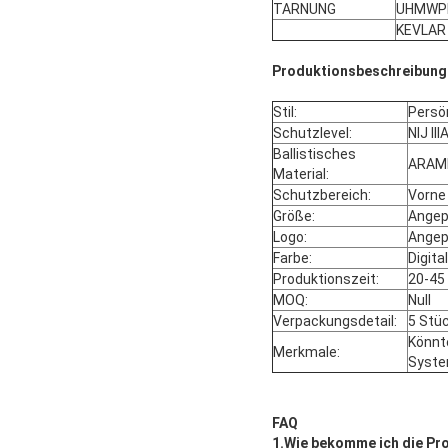
TARNUNG
UHMWP
KEVLAR
Produktionsbeschreibung
Stil:
Persö
Schutzlevel:
NIJ III
Ballistisches
ARAM
Material:
Schutzbereich:
Vorne 
Größe:
Angep
Logo:
Angep
Farbe:
Digit
Produktionszeit:
20-45
MOQ:
Null
Verpackungsdetail:
5 Stü
Könnt
Merkmale:
Syste
FAQ
1.
Wie bekomme ich die Pr