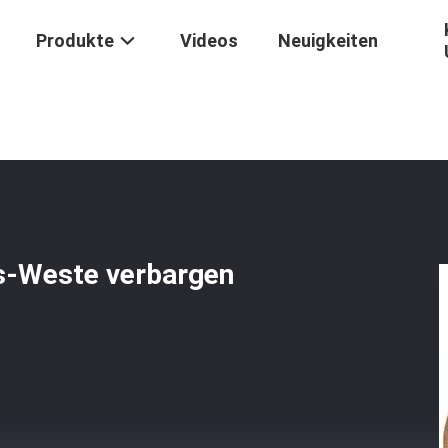
Produkte
Videos
Neuigkeiten
ere Weste
/
Soem-Stoß Und Kugel-Beweis-Weste Verbargen Kakifarb
s-Weste verbargen