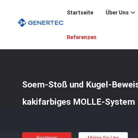
Startseite
Über Uns
Startseite
/
Produkte
/
Militärische Taktische Kugelsich
Referenzen
Soem-Stoß und Kugel-Bewei
kakifarbiges MOLLE-System
Bestpreis
Mailen Sie Uns