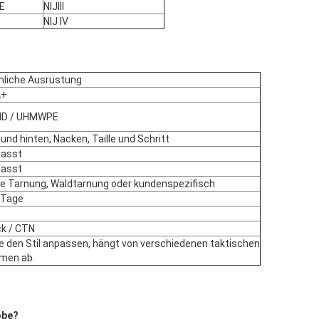
E
NIJIII
NIJ IV
nliche Ausrüstung
A+
ID / UHMWPE
und hinten, Nacken, Taille und Schritt
asst
asst
ale Tarnung, Waldtarnung oder kundenspezifisch
 Tage
ck / CTN
e den Stil anpassen, hängt von verschiedenen taktischen
men ab.
obe
?