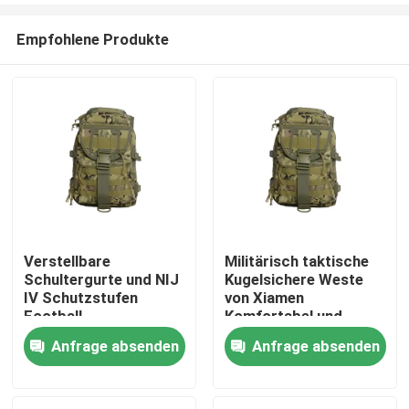
Empfohlene Produkte
Verstellbare
Militärisch taktische
Schultergurte und NIJ
Kugelsichere Weste
Zu Hause
IV Schutzstufen
von Xiamen
Football
Komfortabel und
Trainingsweste für
Probe zur Verfügung
Anfrage absenden
Anfrage absenden
Produkte
ultimative Leistung
gestellt
Videos