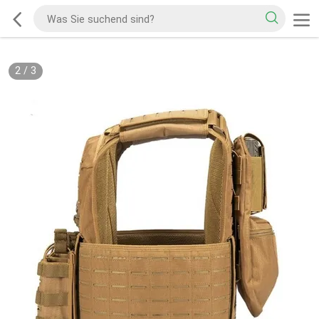
2
/
3