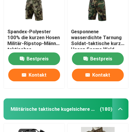
Spandex-Polyester
Gesponnene
100% die kurzen Hosen
wasserdichte Tarnung
Militär-Ripstop-Männer
Soldat-taktische kurze
taktisches
Hosen Soems Wald
Bestpreis
Bestpreis
Kontakt
Kontakt
Militärische taktische kugelsichere Weste
(180)