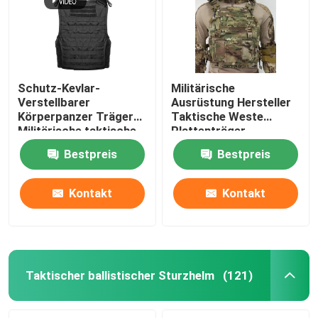
Schutz-Kevlar-
Militärische
Verstellbarer
Ausrüstung Hersteller
Körperpanzer Träger
Taktische Weste
Militärische taktische
Plattenträger
kugelsichere Weste mit
Kugelsicher mit
Bestpreis
Bestpreis
NIJ IIIA
militärischen
Standards NIJ IIIA
Kontakt
Kontakt
Zu Hause
Produkte
Taktischer ballistischer Sturzhelm
(121)
Videos