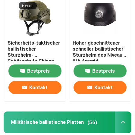
Über uns
Werksbesichtigung
Sicherheits-taktischer
Hoher geschnittener
ballistischer
schneller ballistischer
Sturzhelm-
Sturzhelm des Niveau-
Qualitätskontrolle
Gehörschutz Chinas
IIIA Aramid
Xinxing NIJ IIIA
kugelsicherer Militär-
Bestpreis
Bestpreis
Schwarz-MICH Airsoft
USA-Standard
Neuigkeiten
Kontakt
Kontakt
Bitte um ein Angebot
Militärische taktische Abnutzung
Militärische ballistische Platten
(56)
Militärische taktische kugelsichere Weste