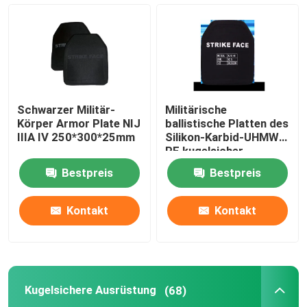
Taktischer ballistischer Sturzhelm
Militärische ballistische Platten
Schwarzer Militär-
Militärische
Kugelsichere Ausrüstung
Körper Armor Plate NIJ
ballistische Platten des
IIIA IV 250*300*25mm
Silikon-Karbid-UHMW-
PE kugelsicher
Militärischer taktischer Rucksack
Bestpreis
Bestpreis
Taktischer Gang im Freien
Kontakt
Kontakt
Kampf-taktische Stiefel
Kugelsichere Ausrüstung
(68)
Kampf-taktische Weste