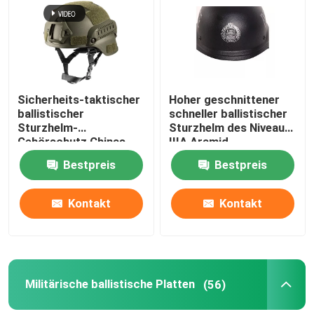
Über uns
Werksbesichtigung
Sicherheits-taktischer
Hoher geschnittener
ballistischer
schneller ballistischer
Sturzhelm-
Sturzhelm des Niveau-
Qualitätskontrolle
Gehörschutz Chinas
IIIA Aramid
Xinxing NIJ IIIA
kugelsicherer Militär-
Bestpreis
Bestpreis
Schwarz-MICH Airsoft
USA-Standard
Neuigkeiten
Kontakt
Kontakt
Bitte um ein Angebot
Militärische taktische Abnutzung
Militärische ballistische Platten
(56)
Militärische taktische kugelsichere Weste