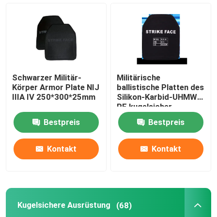
Taktischer ballistischer Sturzhelm
Militärische ballistische Platten
Schwarzer Militär-
Militärische
Kugelsichere Ausrüstung
Körper Armor Plate NIJ
ballistische Platten des
IIIA IV 250*300*25mm
Silikon-Karbid-UHMW-
PE kugelsicher
Militärischer taktischer Rucksack
Bestpreis
Bestpreis
Taktischer Gang im Freien
Kontakt
Kontakt
Kampf-taktische Stiefel
Kugelsichere Ausrüstung
(68)
Kampf-taktische Weste