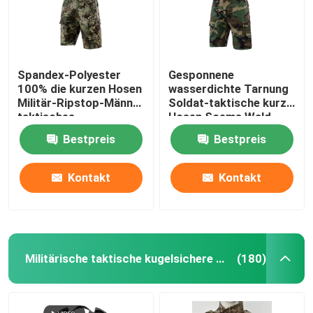
Spandex-Polyester
Gesponnene
100% die kurzen Hosen
wasserdichte Tarnung
Militär-Ripstop-Männer
Soldat-taktische kurze
taktisches
Hosen Soems Wald
Bestpreis
Bestpreis
Kontakt
Kontakt
Militärische taktische kugelsichere Weste
(180)