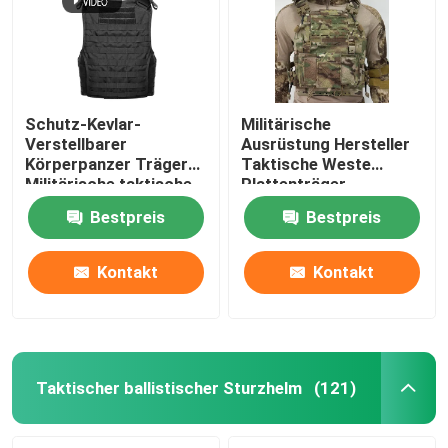
Schutz-Kevlar-
Militärische
Verstellbarer
Ausrüstung Hersteller
Körperpanzer Träger
Taktische Weste
Militärische taktische
Plattenträger
kugelsichere Weste mit
Kugelsicher mit
Bestpreis
Bestpreis
NIJ IIIA
militärischen
Standards NIJ IIIA
Kontakt
Kontakt
Zu Hause
Produkte
Taktischer ballistischer Sturzhelm
(121)
Videos