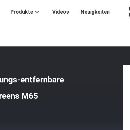
Produkte
Videos
Neuigkeiten
ng
/
Militärische Taktische Abnutzungs-Entfernbare Haube Soem-Tar
zungs-entfernbare
Greens M65