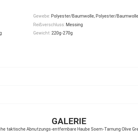
Gewebe:
Polyester/Baumwolle, Polyester/Baumwoll
Reißverschluss:
Messing
g
Gewicht:
220g-270g
GALERIE
sche taktische Abnutzungs-entfernbare Haube Soem-Tarnung Olive G