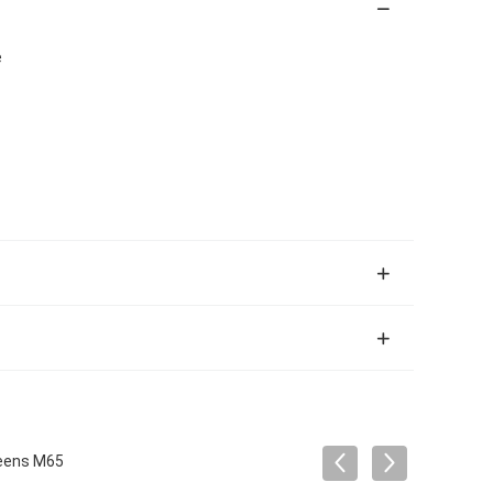
e
reens M65