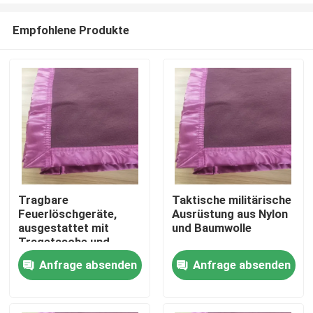
Empfohlene Produkte
Tragbare
Taktische militärische
Feuerlöschgeräte,
Ausrüstung aus Nylon
Zu Hause
ausgestattet mit
und Baumwolle
Tragetasche und
optionalen
Anfrage absenden
Anfrage absenden
Produkte
Innentaschen
Videos