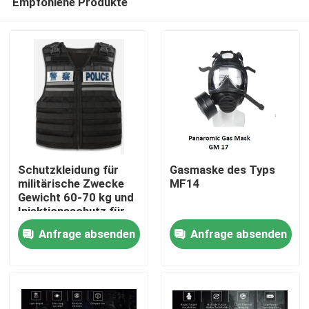
Empfohlene Produkte
Schutzkleidung für
Gasmaske des Typs
militärische Zwecke
MF14
Gewicht 60-70 kg und
Injektionsschutz für
Zu Hause
Größe/Körpergröße/Gewicht/Schutzbereich
Anfrage absenden
Anfrage absenden
Produkte
Videos