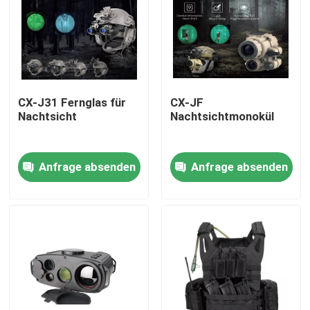
Über uns
Werksbesichtigung
CX-J31 Fernglas für
CX-JF
Nachtsicht
Nachtsichtmonokül
Qualitätskontrolle
Anfrage absenden
Anfrage absenden
Neuigkeiten
Bitte um ein Angebot
Militärische taktische Abnutzung
Militärische taktische kugelsichere Weste