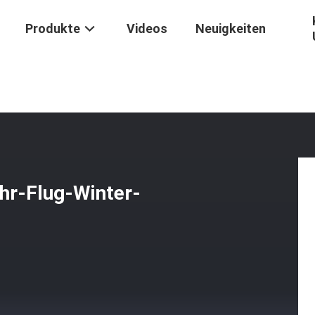
Produkte
Videos
Neuigkeiten
hte Baumwolle, Die Verkehr-Flug-Winter-Schlafsack Wandert
hr-Flug-Winter-