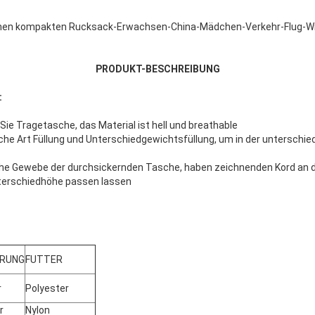
einen kompakten Rucksack-Erwachsen-China-Mädchen-Verkehr-Flug-W
PRODUKT-BESCHREIBUNG
:
Sie Tragetasche, das Material ist hell und breathable
che Art Füllung und Unterschiedgewichtsfüllung, um in der untersch
che Gewebe der durchsickernden Tasche, haben zeichnenden Kord an 
terschiedhöhe passen lassen
ERUNG
FUTTER
r
Polyester
r
Nylon