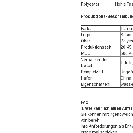
Polyester
Hohle Fa
Produktions-Beschreibun
Farbe:
Tarnun
Logo:
Besond
Ober:
Polyes
Produktionszeit:
20-45
MOQ:
500 P
Verpackendes
1-teil
Detail:
Beispielzeit:
Ungef
Hafen:
China
Eigenschaften:
wasser
FAQ
1. Wie kann ich einen Auft
Sie können mit irgendwelche
von bereit
Ihre Anforderungen als Ent
erste mal schicken.