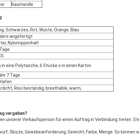
ser
Baumwolle
g
g, Schwarzes, Rot, Wüste, Orange, Blau
ers angefertigt
ter, Nylonrippenhalt
 Tage
CS
ig in eine Polytasche, 6 Stücke s in einen Karton
ähr 7 Tage
-Hafen
dicht, Riss beständig, breathable, warm,
rag vergeben?
n unserer Verkaufsperson für einen Auftrag in Verbindung treten. Stell
wurf, Skizze, Gewebeanforderung, Gewicht, Farbe, Menge. So können wi