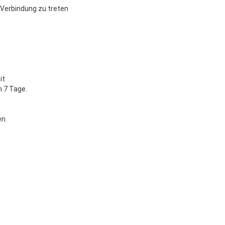
 Verbindung zu treten
it
m 7 Tage.
en.