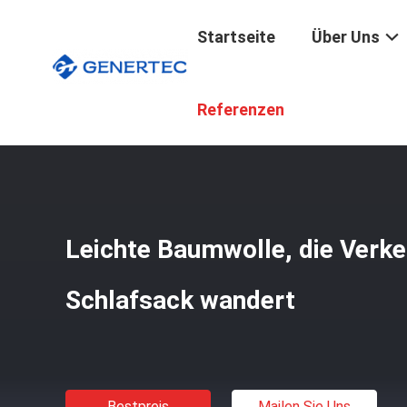
Startseite
Über Uns
Startseite
/
Produkte
/
Taktischer Gang Im Freien
/
Leic
Referenzen
Leichte Baumwolle, die Verke
Schlafsack wandert
Bestpreis
Mailen Sie Uns