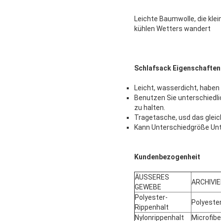
Leichte Baumwolle, die kl
kühlen Wetters wandert
Schlafsack Eigenschaften
Leicht, wasserdicht, haben 
Benutzen Sie unterschiedli
zu halten.
Tragetasche, usd das glei
Kann Unterschiedgröße Un
Kundenbezogenheit
ÄUSSERES
ARCHIVI
GEWEBE
Polyester-
Polyeste
Rippenhalt
Nylonrippenhalt
Microfibe