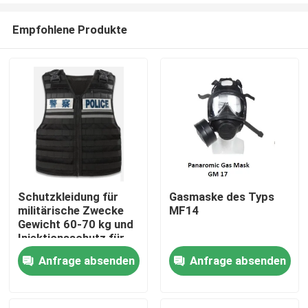
Empfohlene Produkte
Schutzkleidung für
Gasmaske des Typs
militärische Zwecke
MF14
Zu Hause
Gewicht 60-70 kg und
Injektionsschutz für
Größe/Körpergröße/Gewicht/Schutzbereich
Anfrage absenden
Anfrage absenden
Produkte
Videos