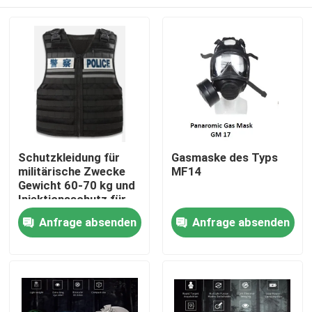
Schutzkleidung für
Gasmaske des Typs
militärische Zwecke
MF14
Gewicht 60-70 kg und
Injektionsschutz für
Größe/Körpergröße/Gewicht/Schutzbereich
Zu Hause
Anfrage absenden
Anfrage absenden
Produkte
Videos