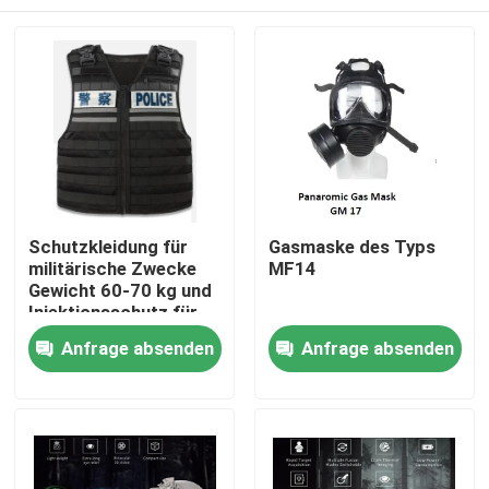
Schutzkleidung für
Gasmaske des Typs
militärische Zwecke
MF14
Gewicht 60-70 kg und
Injektionsschutz für
Größe/Körpergröße/Gewicht/Schutzbereich
Zu Hause
Anfrage absenden
Anfrage absenden
Produkte
Videos