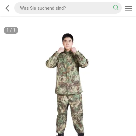
1
/
1