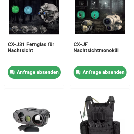
Über uns
Werksbesichtigung
CX-J31 Fernglas für
CX-JF
Nachtsicht
Nachtsichtmonokül
Qualitätskontrolle
Anfrage absenden
Anfrage absenden
Neuigkeiten
Bitte um ein Angebot
Militärische taktische Abnutzung
Militärische taktische kugelsichere Weste