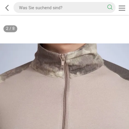
2
/
8