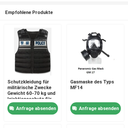
Empfohlene Produkte
Schutzkleidung für
Gasmaske des Typs
militärische Zwecke
MF14
Zu Hause
Gewicht 60-70 kg und
Injektionsschutz für
Größe/Körpergröße/Gewicht/Schutzbereich
Anfrage absenden
Anfrage absenden
Produkte
Videos