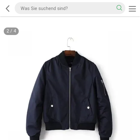
2
/
4