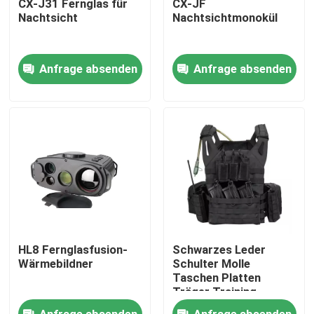
CX-J31 Fernglas für
CX-JF
Nachtsicht
Nachtsichtmonokül
Über uns
Anfrage absenden
Anfrage absenden
Werksbesichtigung
Qualitätskontrolle
Neuigkeiten
Bitte um ein Angebot
HL8 Fernglasfusion-
Schwarzes Leder
Militärische taktische Abnutzung
Wärmebildner
Schulter Molle
Taschen Platten
Träger Training
Taktische Weste mit
Militärische taktische kugelsichere Weste
Anfrage absenden
Anfrage absenden