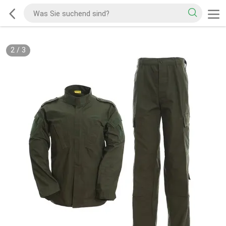
2
/
3