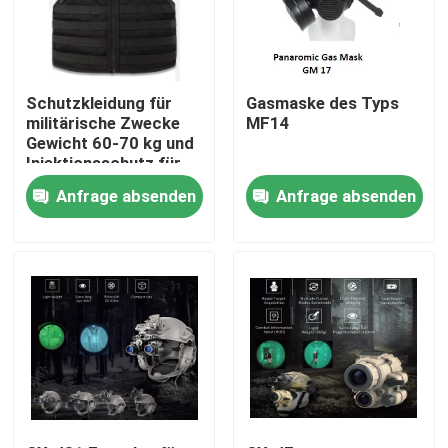
Schutzkleidung für
Gasmaske des Typs
militärische Zwecke
MF14
Gewicht 60-70 kg und
Injektionsschutz für
Größe/Körpergröße/Gewicht/Schutzbereich
Anfrage absenden
Anfrage absenden
Zu Hause
Produkte
Videos