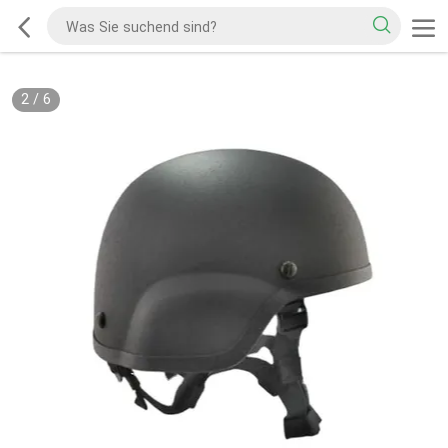
2
/
6