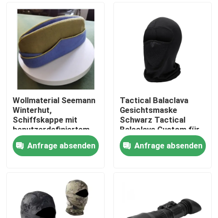
Wollmaterial Seemann
Tactical Balaclava
Winterhut,
Gesichtsmaske
Schiffskappe mit
Schwarz Tactical
benutzerdefiniertem
Balaclava Custom für
Logo
Männer Outdoor-
Anfrage absenden
Anfrage absenden
Sport
Zu Hause
Produkte
Videos