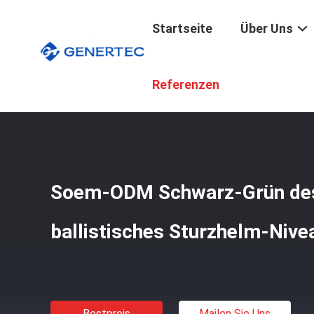
Startseite
Über Uns
Startseite
/
Produkte
/
Kugelsichere Ausrüstung
/
Soem-
Referenzen
Soem-ODM Schwarz-Grün des 
ballistisches Sturzhelm-Nivea
Bestpreis
Mailen Sie Uns