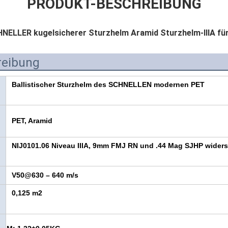
PRODUKT-BESCHREIBUNG
HNELLER kugelsicherer Sturzhelm Aramid Sturzhelm-IIIA fü
reibung
Ballistischer Sturzhelm des SCHNELLEN modernen PET
PET, Aramid
NIJ0101.06 Niveau IIIA, 9mm FMJ RN und .44 Mag SJHP wider
V50@630 – 640 m/s
0,125 m2