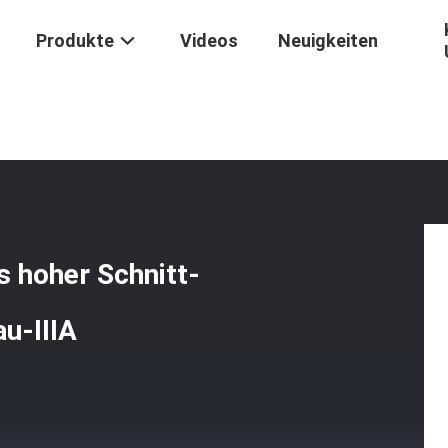
Produkte
Videos
Neuigkeiten
ODM Schwarz-Grün Des Hoher Schnitt-Ballistisches Sturzhelm-Niveau
hoher Schnitt-
u-IIIA