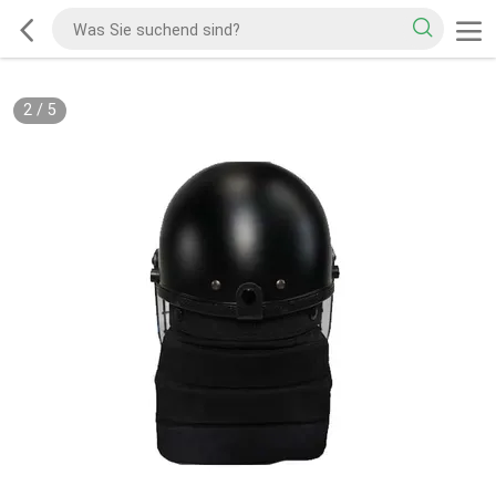
2
/
5