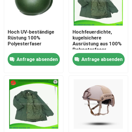
Über uns
Hoch UV-beständige
Hochfeuerdichte,
Werksbesichtigung
Rüstung 100%
kugelsichere
Polyesterfaser
Ausrüstung aus 100%
Polyesterfaser
Qualitätskontrolle
Anfrage absenden
Anfrage absenden
Neuigkeiten
Bitte um ein Angebot
Militärische taktische Abnutzung
Militärische taktische kugelsichere Weste