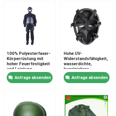
100% Polyesterfaser-
Hohe UV-
Körperrüstung mit
Widerstandsfähigkeit,
hoher Feuerfestigkeit
wasserdichte,
und Leistung
kugelsichere
Ausrüstung für einen
Anfrage absenden
Anfrage absenden
beispiellosen Schutz
Zu Hause
Produkte
Videos