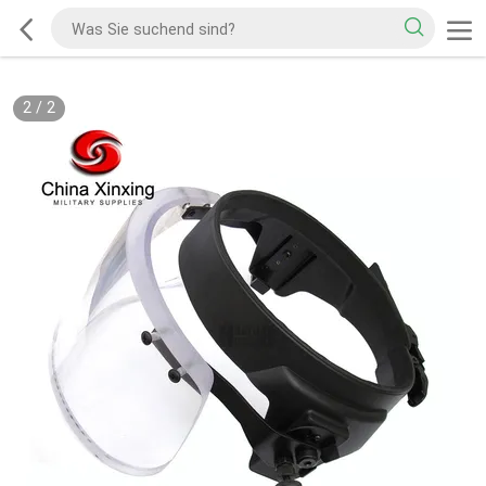
2
/
2