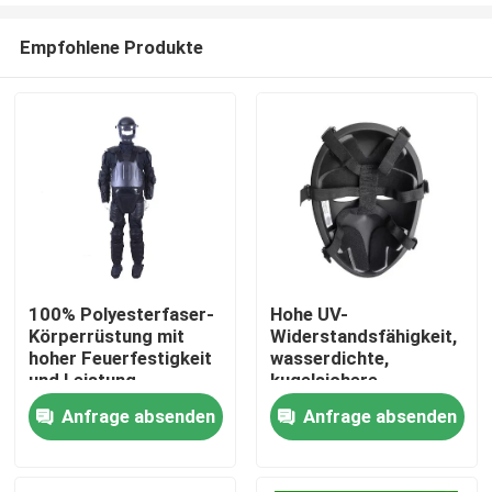
Empfohlene Produkte
100% Polyesterfaser-
Hohe UV-
Körperrüstung mit
Widerstandsfähigkeit,
Zu Hause
hoher Feuerfestigkeit
wasserdichte,
und Leistung
kugelsichere
Ausrüstung für einen
Anfrage absenden
Anfrage absenden
Produkte
beispiellosen Schutz
Videos