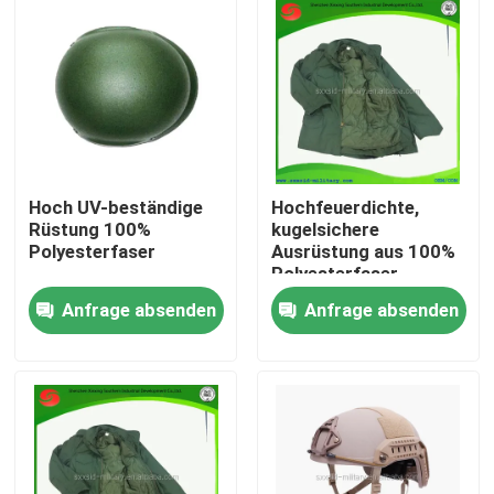
Über uns
Werksbesichtigung
Qualitätskontrolle
Hoch UV-beständige
Hochfeuerdichte,
Rüstung 100%
kugelsichere
Polyesterfaser
Ausrüstung aus 100%
Neuigkeiten
Polyesterfaser
Anfrage absenden
Anfrage absenden
Bitte um ein Angebot
Militärische taktische Abnutzung
Militärische taktische kugelsichere Weste