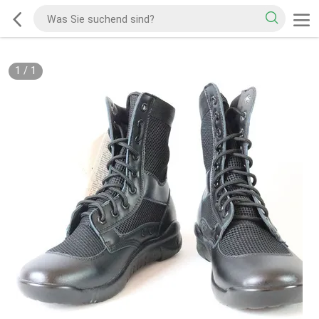
1
/
1