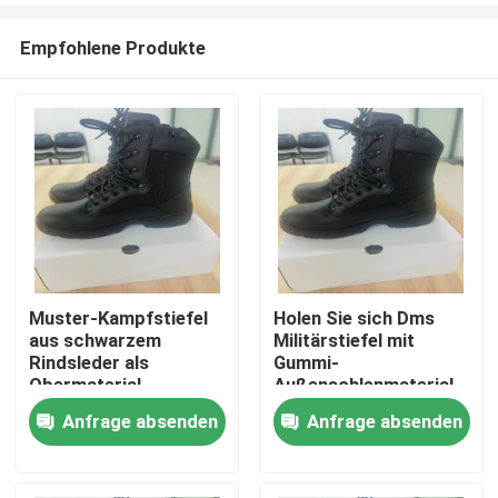
Empfohlene Produkte
Muster-Kampfstiefel
Holen Sie sich Dms
aus schwarzem
Militärstiefel mit
Zu Hause
Rindsleder als
Gummi-
Obermaterial
Außensohlenmaterial.
Anfrage absenden
Anfrage absenden
Produkte
Videos