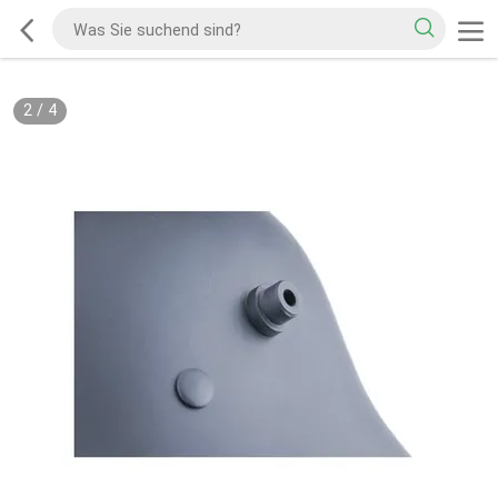
2
/
4