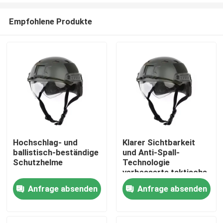
Empfohlene Produkte
Hochschlag- und
Klarer Sichtbarkeit
ballistisch-beständige
und Anti-Spall-
Zu Hause
Schutzhelme
Technologie
verbesserte taktische
ballistische Helm mit
Anfrage absenden
Anfrage absenden
Produkte
Belüftung
Videos