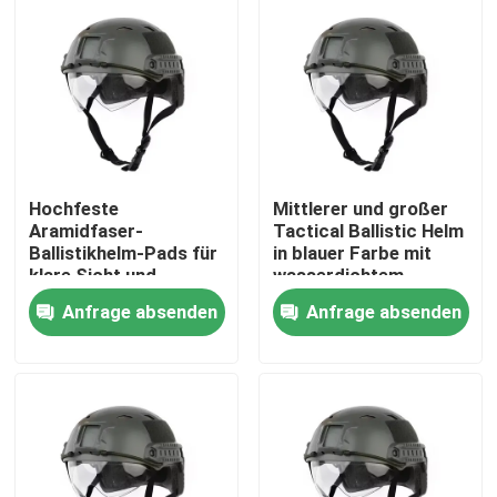
Über uns
Werksbesichtigung
Qualitätskontrolle
Hochfeste
Mittlerer und großer
Aramidfaser-
Tactical Ballistic Helm
Ballistikhelm-Pads für
in blauer Farbe mit
Neuigkeiten
klare Sicht und
wasserdichtem
Leistung
Merkmal
Anfrage absenden
Anfrage absenden
Bitte um ein Angebot
Militärische taktische Abnutzung
Militärische taktische kugelsichere Weste