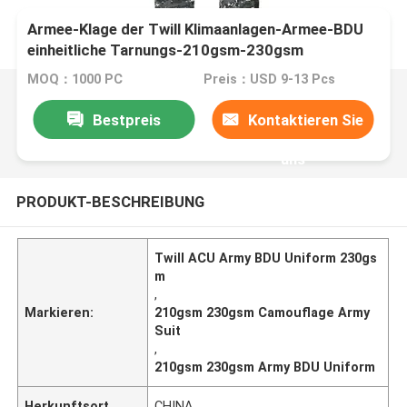
Armee-Klage der Twill Klimaanlagen-Armee-BDU
einheitliche Tarnungs-210gsm-230gsm
MOQ：1000 PC
Preis：USD 9-13 Pcs
Bestpreis
Kontaktieren Sie
uns
PRODUKT-BESCHREIBUNG
Twill ACU Army BDU Uniform 230gs
m
,
Markieren:
210gsm 230gsm Camouflage Army
Suit
,
210gsm 230gsm Army BDU Uniform
Herkunftsort
CHINA