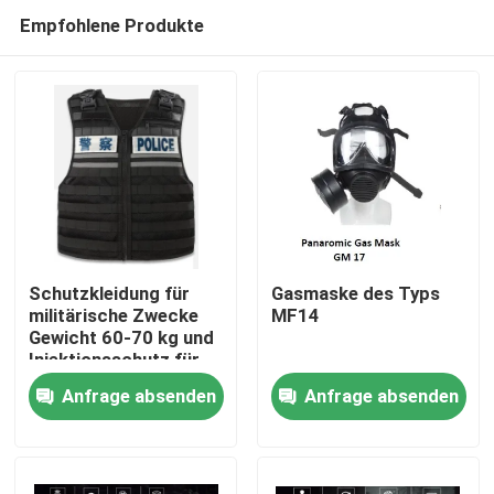
Empfohlene Produkte
Schutzkleidung für
Gasmaske des Typs
militärische Zwecke
MF14
Gewicht 60-70 kg und
Zu Hause
Injektionsschutz für
Größe/Körpergröße/Gewicht/Schutzbereich
Anfrage absenden
Anfrage absenden
Produkte
Videos