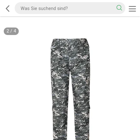
2
/
4