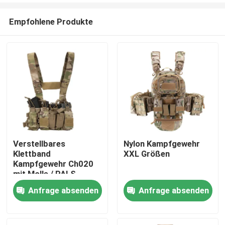
Empfohlene Produkte
Verstellbares
Nylon Kampfgewehr
Klettband
XXL Größen
Zu Hause
Kampfgewehr Ch020
mit Molle / PALS
System
Anfrage absenden
Anfrage absenden
Produkte
Videos