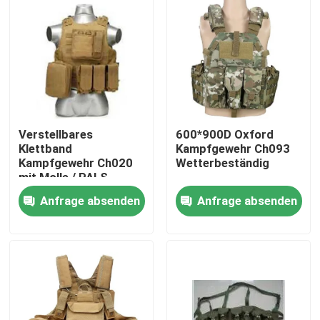
Über uns
Werksbesichtigung
Qualitätskontrolle
Verstellbares
600*900D Oxford
Klettband
Kampfgewehr Ch093
Kampfgewehr Ch020
Wetterbeständig
Neuigkeiten
mit Molle / PALS
System
Anfrage absenden
Anfrage absenden
Bitte um ein Angebot
Militärische taktische Abnutzung
Militärische taktische kugelsichere Weste