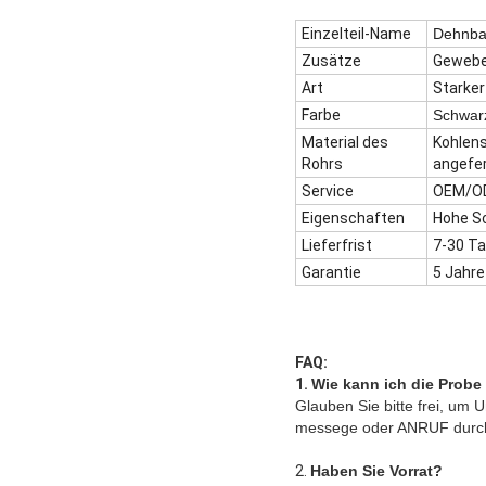
Einzelteil-Name
Dehnbar
Zusätze
Gewebeh
Art
Starker
Farbe
Schwar
Material des
Kohlens
Rohrs
angefer
Service
OEM/O
Eigenschaften
Hohe Sc
Lieferfrist
7-30 Ta
Garantie
5 Jahre
FAQ:
1.
Wie kann ich die Probe
Glauben Sie bitte frei, um
messege oder ANRUF durch 
2.
Haben Sie Vorrat?