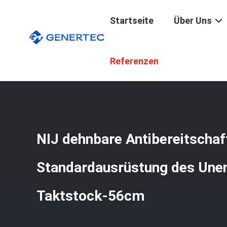
Startseite
Über Uns
Startseite
/
Produkte
/
Antibereitschaftspolizei-Ausrüs
Referenzen
NIJ dehnbare Antibereitschaf
Standardausrüstung des Unen
Taktstock-56cm