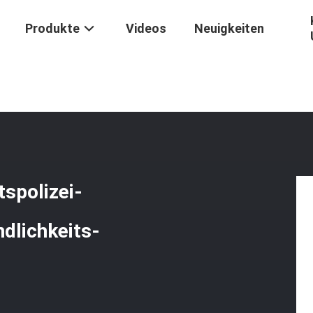
Produkte
Videos
Neuigkeiten
tung
/
NIJ Dehnbare Antibereitschaftspolizei-Standardausrüstung D
tspolizei-
dlichkeits-