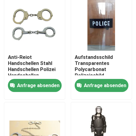
Über uns
Werksbesichtigung
Qualitätskontrolle
Anti-Reiot
Aufstandsschild
Handschellen Stahl
Transparentes
Handschellen Polizei
Polycarbonat
Neuigkeiten
Handschellen
Polizeischild
Anfrage absenden
Anfrage absenden
Bitte um ein Angebot
Militärische taktische Abnutzung
Militärische taktische kugelsichere Weste