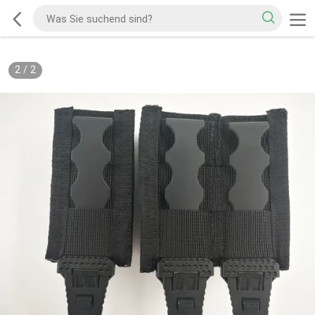
2
/
2