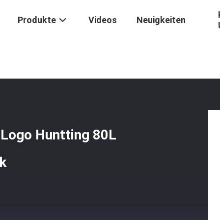
Produkte
Videos
Neuigkeiten
k
/
Im Freien Kundengebundenes Logo Huntting 80L Wasserdichter Mil
 Logo Huntting 80L
k