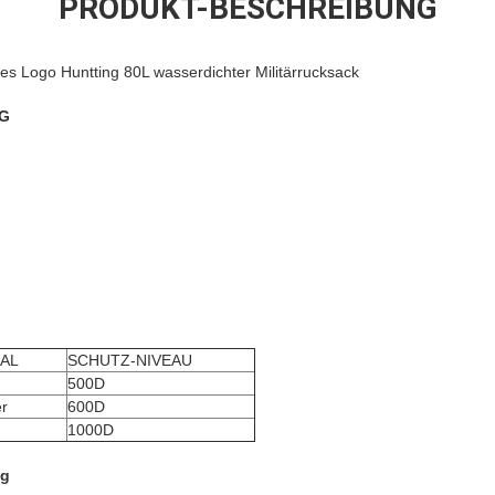
PRODUKT-BESCHREIBUNG
s Logo Huntting 80L wasserdichter Militärrucksack
G
AL
SCHUTZ-NIVEAU
500D
er
600D
1000D
ng