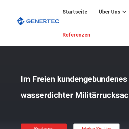
Startseite
Über Uns
Startseite
/
Produkte
/
Militärischer Taktischer Rucksac
Referenzen
Im Freien kundengebundenes
wasserdichter Militärrucksac
Bestpreis
Mailen Sie Uns