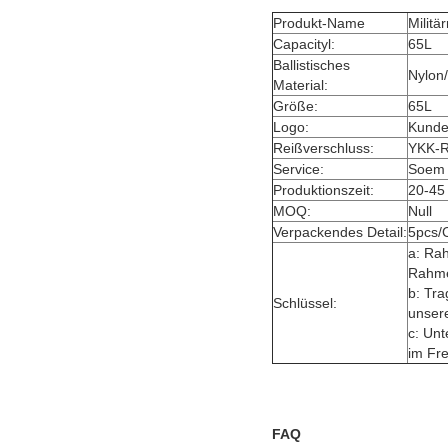
Produkt-Name
Militä
Capacityl:
65L
Ballistisches
Nylon
Material:
Größe:
65L
Logo:
Kunde
Reißverschluss:
YKK-R
Service:
Soem
Produktionszeit:
20-45
MOQ:
Null
Verpackendes Detail:
5pcs/
a:
Rah
Rahme
b:
Tra
Schlüssel:
unser
c: Unt
im Fre
FAQ