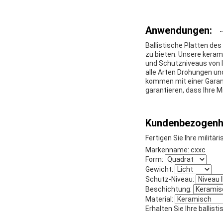
Anwendungen:
Ballistische Platten de
zu bieten. Unsere kera
und Schutzniveaus von I
alle Arten Drohungen und
kommen mit einer Garant
garantieren, dass Ihre 
Kundenbezogenhe
Fertigen Sie Ihre militä
Markenname: cxxc
Form:
Gewicht:
Schutz-Niveau:
Beschichtung:
Material:
Erhalten Sie Ihre ballis