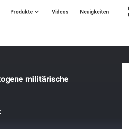
Produkte
Videos
Neuigkeiten
Keramische/polyäthylenüberzogene Militärische Ballistische Platte
ogene militärische
t