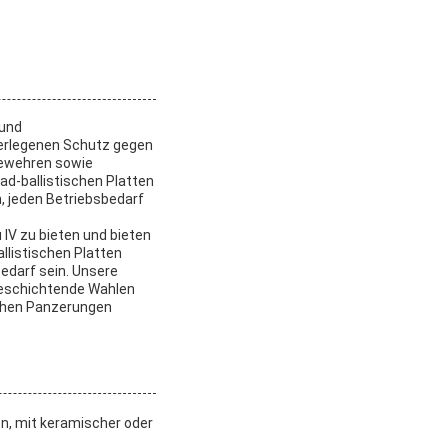
 und
berlegenen Schutz gegen
Gewehren sowie
ad-ballistischen Platten
n, jeden Betriebsbedarf
IV zu bieten und bieten
llistischen Platten
edarf sein. Unsere
Beschichtende Wahlen
schen Panzerungen
n, mit keramischer oder