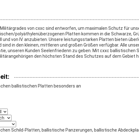
s Militärgrades von cxxc sind entworfen, um maximalen Schutz für uns
mischen/polyäthylenüberzogenen Platten kommen in die Schwarze, G
II und von IV. anzubieten. Unsere leistungsstarken Platten bieten üb
 sind in den kleinen, mittleren und großen Größen verfügbar. Alle uns
ie, unseren Kunden Seelenfriedenn zu geben. Mit cxxc ballistischen S
Militärangehörigen den höchsten Stand des Schutzes auf dem Gebiet 
it:
rischen ballistischen Platten besonders an
tischen Schild-Platten, ballistische Panzerungen, ballistische Abdeckpla