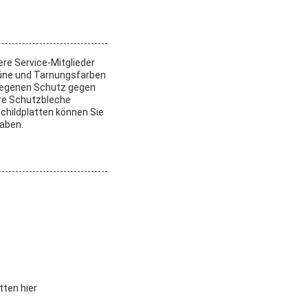
ere Service-Mitglieder
rüne und Tarnungsfarben
erlegenen Schutz gegen
ere Schutzbleche
childplatten können Sie
haben.
tten hier