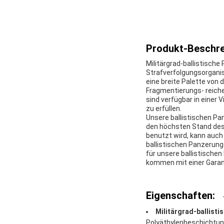
Produkt-Beschre
Militärgrad-ballistische
Strafverfolgungsorgani
eine breite Palette vo
Fragmentierungs- reiche
sind verfügbar in einer 
zu erfüllen.
Unsere ballistischen Pa
den höchsten Stand des 
benutzt wird, kann auch
ballistischen Panzerun
für unsere ballistische
kommen mit einer Garan
Eigenschaften:
Militärgrad-ballisti
Polyäthylenbeschichtu