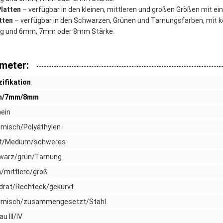
Platten
– verfügbar in den kleinen, mittleren und großen Größen mit ein
tten
– verfügbar in den Schwarzen, Grünen und Tarnungsfarben, mit 
ng und 6mm, 7mm oder 8mm Stärke.
meter:
ifikation
m/7mm/8mm
ein
amisch/Polyäthylen
ht/Medium/schweres
warz/grün/Tarnung
n/mittlere/groß
drat/Rechteck/gekurvt
amisch/zusammengesetzt/Stahl
au III/IV