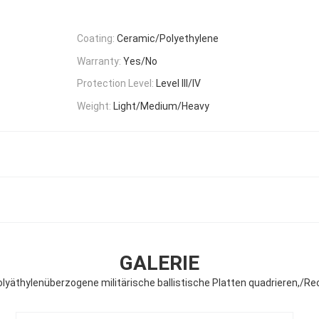
Coating:
Ceramic/Polyethylene
Warranty:
Yes/No
Protection Level:
Level III/IV
Weight:
Light/Medium/Heavy
GALERIE
yäthylenüberzogene militärische ballistische Platten quadrieren,/R