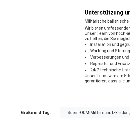
Unterstützung un
Militärische ballistisc
Wir bieten umfassende t
Unser Team von hoch-aus
zu helfen, die Sie mögli
Installation und geg
Wartung und Störun
Verbesserungen und
Reparatur und Ersat
24/7 technische Unt
Unser Team wird am Erbr
garantieren, dass alle 
Größe und Tag:
Soem-ODM-Militärschutzkleidun