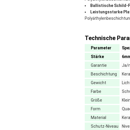
Ballistische Schild-
Leistungsstarke Pla
Polyäthylenbeschichtu
Technische Para
Parameter
Spez
Stärke
6m
Garantie
Ja/n
Beschichtung
Ker
Gewicht
Lic
Farbe
Sch
Größe
Klei
Form
Qua
Material
Ker
Schutz-Niveau
Nive