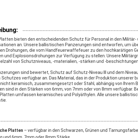
ibung:
 Platten bieten den entscheidenden Schutz für Personal in den Militär-
sationen an. Unsere ballistischen Panzerungen sind entworfen, um ü
n den Drohungen, die vom Handfeuerwaffefeuer zu den hochkarätigen 
n und Explosionsdrohungen zur Verfügung zu stellen. Unsere Militärgr
Vielzahl von Schutzniveaus, -materialien, -stärken und -beschichtunge
nzerungen sind bewertet, Schutz auf Schutz-Niveau III und dem Niveau 
Schutzes verfügbar an. Das Material, das in der Produktion unserer ba
 nicht keramisch, zusammengesetzt oder Stahl, abhängig von Ihrem B
gen sind in den Stärken von 6mm, von 7mm oder von 8mm verfügbar. 
n Platten umfassen keramisches und Polyäthylen. Alle unsere ballisti
tie.
sche Platten
– verfügbar in den Schwarzen, Grünen und Tarnungsfarbe
ng und 6mm, 7mm oder 8mm Stärke.