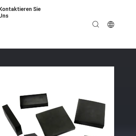
Kontaktieren Sie
Uns
n Quadrieren,/Rechteck/gekurvt