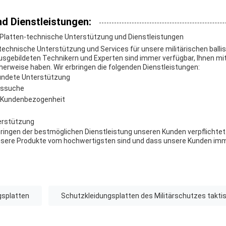
d Dienstleistungen:
he Platten-technische Unterstützung und Dienstleistungen
echnische Unterstützung und Services für unsere militärischen ballis
gebildeten Technikern und Experten sind immer verfügbar, Ihnen mit
cherweise haben. Wir erbringen die folgenden Dienstleistungen:
ründete Unterstützung
gssuche
 Kundenbezogenheit
z
erstützung
ingen der bestmöglichen Dienstleistung unseren Kunden verpflichtet
unsere Produkte vom hochwertigsten sind und dass unsere Kunden immer
gsplatten
Schutzkleidungsplatten des Militärschutzes takti