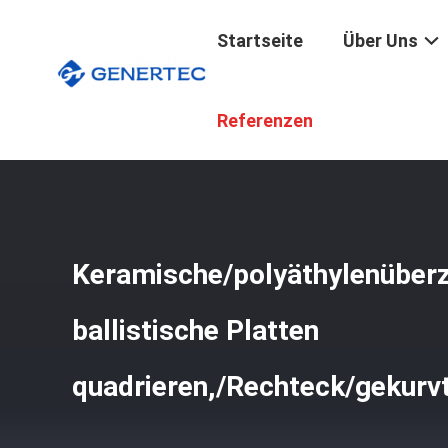
Startseite
Über Uns
Startseite
/
Produkte
/
Militärische Ballistische Platten
/
Referenzen
Keramische/polyäthylenüberz
ballistische Platten
quadrieren,/Rechteck/gekurv