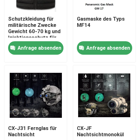
Schutzkleidung für
Gasmaske des Typs
militärische Zwecke
MF14
Gewicht 60-70 kg und
Injektionsschutz für
Größe/Körpergröße/Gewicht/Schutzbereich
Anfrage absenden
Anfrage absenden
Zu Hause
Produkte
CX-J31 Fernglas für
CX-JF
Nachtsicht
Nachtsichtmonokül
Videos