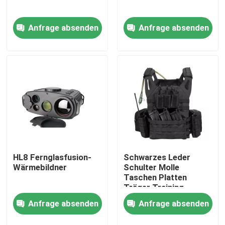
Anfrage absenden
Anfrage absenden
Über uns
Werksbesichtigung
Qualitätskontrolle
Neuigkeiten
Bitte um ein Angebot
HL8 Fernglasfusion-
Schwarzes Leder
Wärmebildner
Schulter Molle
Taschen Platten
Träger Training
Militärische taktische Abnutzung
Taktische Weste mit
Anfrage absenden
Anfrage absenden
Wasserbeutel
Militärische taktische kugelsichere Weste