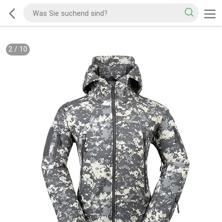
2
/
10