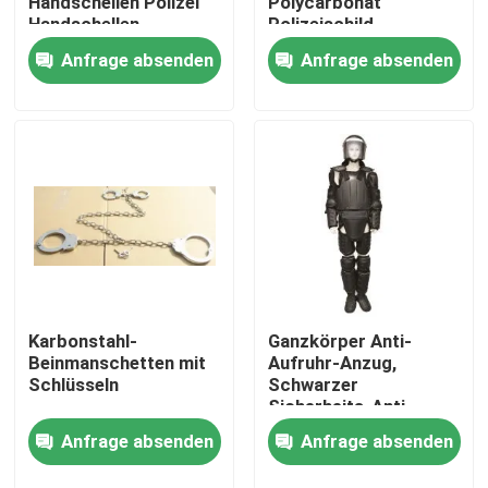
Handschellen Polizei
Polycarbonat
Handschellen
Polizeischild
Anfrage absenden
Anfrage absenden
Karbonstahl-
Ganzkörper Anti-
Zu Hause
Beinmanschetten mit
Aufruhr-Anzug,
Schlüsseln
Schwarzer
Sicherheits-Anti-
Produkte
Bakterien-Anti-
Anfrage absenden
Anfrage absenden
Aufruhr-Anzug
Videos