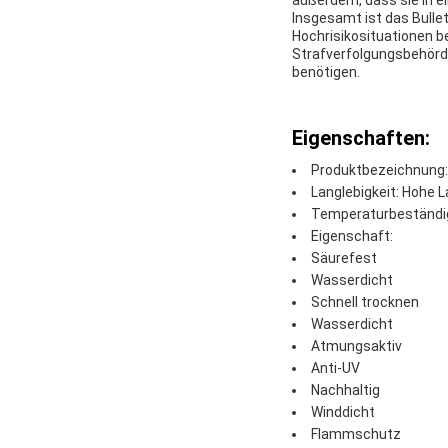
außerdem, dass sie in ei
Insgesamt ist das Bulle
Hochrisikosituationen be
Strafverfolgungsbehörde
benötigen.
Eigenschaften:
Produktbezeichnung:
Langlebigkeit: Hohe L
Temperaturbeständig
Eigenschaft:
Säurefest
Wasserdicht
Schnell trocknen
Wasserdicht
Atmungsaktiv
Anti-UV
Nachhaltig
Winddicht
Flammschutz