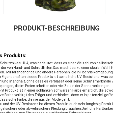
PRODUKT-BESCHREIBUNG
s Produkts:
Schutzniveau III A, was bedeutet, dass es einer Vielzahl von ballisti
h der von Hand- und Schrotflinten.Das macht es zu einer idealen Wahl f
n., Militärangehörige und andere Personen, die in Hochrisikomgebung
 Eigenschaften dieses Produkts ist seine hohe UV-Resistenz, was be
lung standhält, ohne dass es verblasst oder seine Schutzmerkmale ver
jenigen, die im Freien arbeiten oder viel Zeit in der Sonne verbringen.
t Produkt ist in einer schlanken schwarzen Farbe erhältlich, die sowohl
ze Farbe verbirgt den Träger und verhindert, dass er in potenziell gefä
 klassische Farbe, die nie aus der Mode geht.
und der UV-Resistenz ist dieses Produkt auch sehr langlebig.Damit is
e kugelsichere oder abwehrsichere Kleidung brauchen.Die hohe Haltbarke