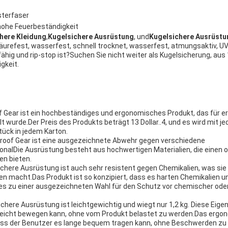
sterfaser
hohe Feuerbeständigkeit
here Kleidung
,
Kugelsichere Ausrüstung
, und
Kugelsichere Ausrüstu
urefest, wasserfest, schnell trocknet, wasserfest, atmungsaktiv, UV-
hig und rip-stop ist?Suchen Sie nicht weiter als Kugelsicherung, au
gkeit.
 Gear ist ein hochbeständiges und ergonomisches Produkt, das für e
 wurde.Der Preis des Produkts beträgt 13 Dollar..4, und es wird mit j
tück in jedem Karton.
roof Gear ist eine ausgezeichnete Abwehr gegen verschiedene
onalDie Ausrüstung besteht aus hochwertigen Materialien, die einen 
en bieten.
here Ausrüstung ist auch sehr resistent gegen Chemikalien, was sie i
 macht.Das Produkt ist so konzipiert, dass es harten Chemikalien u
es zu einer ausgezeichneten Wahl für den Schutz vor chemischer oder
here Ausrüstung ist leichtgewichtig und wiegt nur 1,2 kg. Diese Eigen
 leicht bewegen kann, ohne vom Produkt belastet zu werden.Das ergo
ass der Benutzer es lange bequem tragen kann, ohne Beschwerden zu 