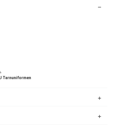
,
n
U Tarnuniformen