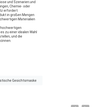
ässe und Szenarien.und
ungen, Chemie- oder
z erfordert.
odukt in großen Mengen
ochwertigen Materialien
n hochwertigen
s zu einer idealen Wahl
ellen, und die
 können.
listische Gesichtsmaske