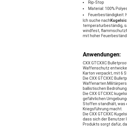
Rip-Stop
Material: 100% Polye
Feuerbeständigkeit: 
Ich suche nach
Kugelsic
temperaturbeständig, sä
windfest, flammschutzfä
mit hoher Feuerbeständi
Anwendungen:
CXX GTCXXC Bulletproof
Waffenschutz entwickelt
Karton verpackt, mit 6 S
Die CXX GTCXXC Bulletp
Waffenarten.Militärpers
ballistischen Bedrohung
Die CXX GTCXXC kugelsic
gefährlichen Umgebungen
Stoffen standhält, was 
Kriegsführung macht.
Die CXX GTCXXC Kugelsic
dass sich der Benutzer
Produkts sorgt dafür, d