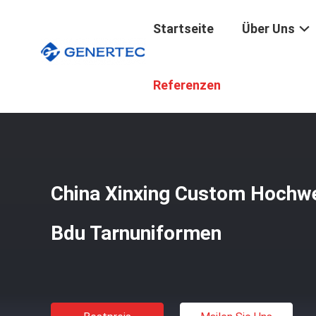
Startseite
Über Uns
Startseite
/
Produkte
/
Kugelsichere Ausrüstung
/
China
Referenzen
China Xinxing Custom Hochwe
Bdu Tarnuniformen