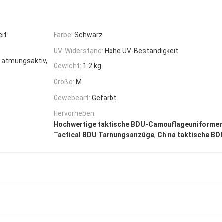
it
Farbe:
Schwarz
UV-Widerstand:
Hohe UV-Beständigkeit
, atmungsaktiv,
Gewicht:
1.2 kg
Größe:
M
Gewebeart:
Gefärbt
Hervorheben:
Hochwertige taktische BDU-Camouflageuniforme
,
Tactical BDU Tarnungsanzüge
China taktische BD