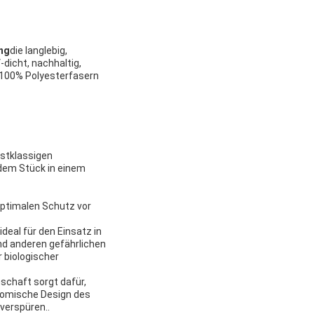
ng
die langlebig,
dicht, nachhaltig,
s 100% Polyesterfasern
rstklassigen
edem Stück in einem
optimalen Schutz vor
deal für den Einsatz in
nd anderen gefährlichen
 biologischer
schaft sorgt dafür,
nomische Design des
verspüren..