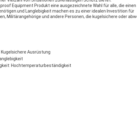
ner Vielzahl von Situationen zuverlässigen Schutz bietet.
tproof Equipment Produkt eine ausgezeichnete Wahl für alle, die einen
nötigen.und Langlebigkeit machen es zu einer idealen Investition für
n, Militärangehörige und andere Personen, die kugelsichere oder abw
 Kugelsichere Ausrüstung
anglebigkeit
keit: Hochtemperaturbeständigkeit