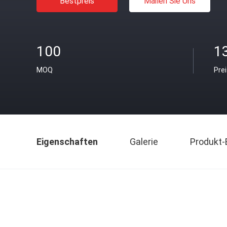
Bestpreis
Mailen Sie Uns
100
13
MOQ
Pre
Eigenschaften
Galerie
Produkt-