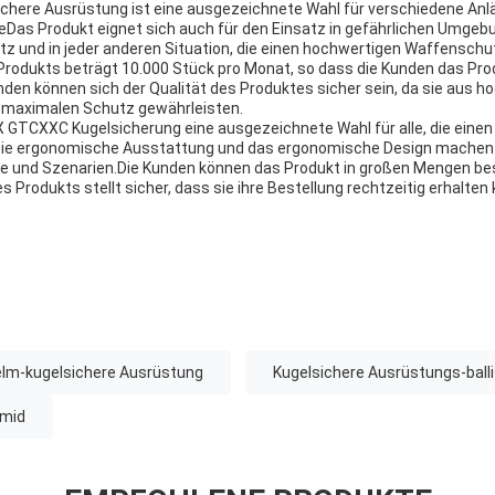
chere Ausrüstung ist eine ausgezeichnete Wahl für verschiedene Anl
eDas Produkt eignet sich auch für den Einsatz in gefährlichen Umgeb
tz und in jeder anderen Situation, die einen hochwertigen Waffenschut
 Produkts beträgt 10.000 Stück pro Monat, so dass die Kunden das Pr
nden können sich der Qualität des Produktes sicher sein, da sie aus h
en maximalen Schutz gewährleisten.
X GTCXXC Kugelsicherung eine ausgezeichnete Wahl für alle, die eine
e ergonomische Ausstattung und das ergonomische Design machen e
e und Szenarien.Die Kunden können das Produkt in großen Mengen best
 Produkts stellt sicher, dass sie ihre Bestellung rechtzeitig erhalten
zhelm-kugelsichere Ausrüstung
Kugelsichere Ausrüstungs-bal
amid