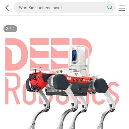
2
/
4