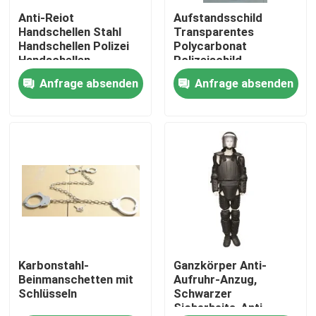
Anti-Reiot
Aufstandsschild
Handschellen Stahl
Transparentes
Über uns
Handschellen Polizei
Polycarbonat
Handschellen
Polizeischild
Anfrage absenden
Anfrage absenden
Werksbesichtigung
Qualitätskontrolle
Neuigkeiten
Bitte um ein Angebot
Militärische taktische Abnutzung
Karbonstahl-
Ganzkörper Anti-
Beinmanschetten mit
Aufruhr-Anzug,
Schlüsseln
Schwarzer
Sicherheits-Anti-
Militärische taktische kugelsichere Weste