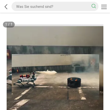
1
/
1