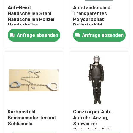
Anti-Reiot
Aufstandsschild
Handschellen Stahl
Transparentes
Über uns
Handschellen Polizei
Polycarbonat
Handschellen
Polizeischild
Anfrage absenden
Anfrage absenden
Werksbesichtigung
Qualitätskontrolle
Neuigkeiten
Bitte um ein Angebot
Militärische taktische Abnutzung
Karbonstahl-
Ganzkörper Anti-
Beinmanschetten mit
Aufruhr-Anzug,
Schlüsseln
Schwarzer
Sicherheits-Anti-
Militärische taktische kugelsichere Weste