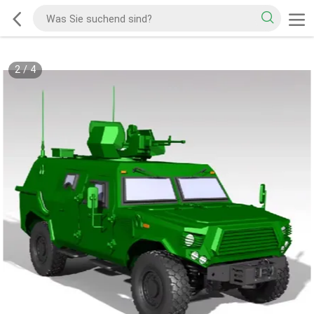
2
/
4