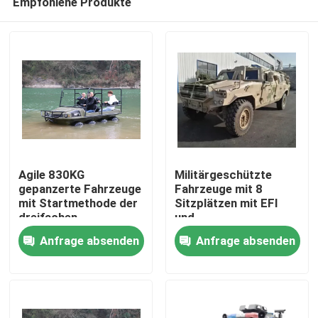
Empfohlene Produkte
Agile 830KG
Militärgeschützte
gepanzerte Fahrzeuge
Fahrzeuge mit 8
mit Startmethode der
Sitzplätzen mit EFI
dreifachen
und
Zu Hause
Versicherung Ein
Hindernisübergangshöhe
Anfrage absenden
Anfrage absenden
Knopf elektrischer
von 380 mm
Start
Produkte
Videos