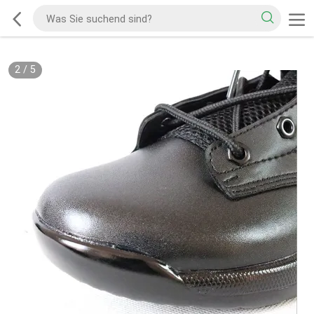
2
/
5