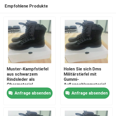
Empfohlene Produkte
Muster-Kampfstiefel
Holen Sie sich Dms
aus schwarzem
Militärstiefel mit
Rindsleder als
Gummi-
Zu Hause
Obermaterial
Außensohlenmaterial.
Anfrage absenden
Anfrage absenden
Produkte
Videos