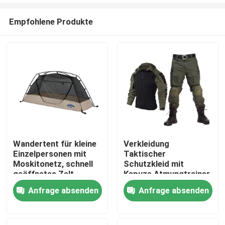
Empfohlene Produkte
Wandertent für kleine
Verkleidung
Einzelpersonen mit
Taktischer
Zu Hause
Moskitonetz, schnell
Schutzkleid mit
geöffnetes Zelt
Kapuze Atmungtrainer
Froschhemd und
Anfrage absenden
Anfrage absenden
Produkte
Hosen
Videos