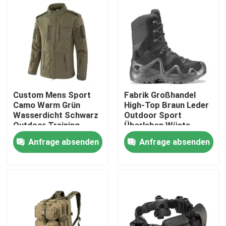
Über uns
Werksbesichtigung
Qualitätskontrolle
Custom Mens Sport
Fabrik Großhandel
Camo Warm Grün
High-Top Braun Leder
Wasserdicht Schwarz
Outdoor Sport
Neuigkeiten
Outdoor Training
Überleben Wüste
Softshell Polar Fleece
Sicherheit Taktische
Anfrage absenden
Anfrage absenden
Marine Winter
Kampfschuhe
Taktische Jacken
Bitte um ein Angebot
Militärische taktische Abnutzung
Militärische taktische kugelsichere Weste