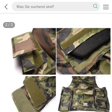
2
/
3