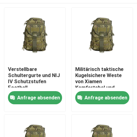
Verstellbare
Militärisch taktische
Schultergurte und NIJ
Kugelsichere Weste
IV Schutzstufen
von Xiamen
Football
Komfortabel und
Trainingsweste für
Probe zur Verfügung
Zu Hause
Anfrage absenden
Anfrage absenden
ultimative Leistung
gestellt
Produkte
Videos