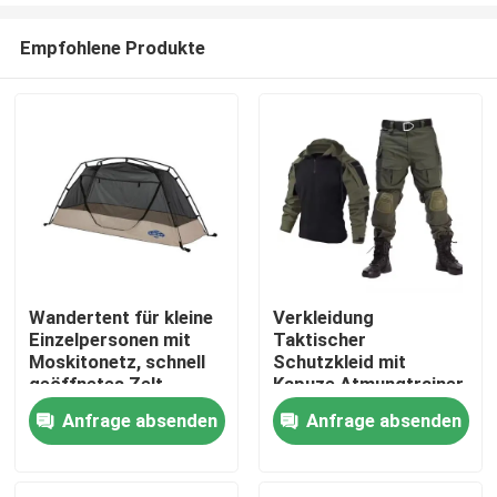
Empfohlene Produkte
Wandertent für kleine
Verkleidung
Einzelpersonen mit
Taktischer
Zu Hause
Moskitonetz, schnell
Schutzkleid mit
geöffnetes Zelt
Kapuze Atmungtrainer
Froschhemd und
Anfrage absenden
Anfrage absenden
Produkte
Hosen
Videos