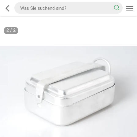
2
/
2