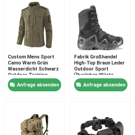
Über uns
Werksbesichtigung
Qualitätskontrolle
Custom Mens Sport
Fabrik Großhandel
Camo Warm Grün
High-Top Braun Leder
Wasserdicht Schwarz
Outdoor Sport
Neuigkeiten
Outdoor Training
Überleben Wüste
Softshell Polar Fleece
Sicherheit Taktische
Anfrage absenden
Anfrage absenden
Marine Winter
Kampfschuhe
Taktische Jacken
Bitte um ein Angebot
Militärische taktische Abnutzung
Militärische taktische kugelsichere Weste