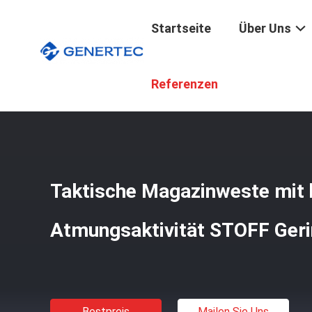
Startseite
Über Uns
Startseite
/
Produkte
/
Kampf-Taktische Weste
/
Takti
Referenzen
Taktische Magazinweste mit 
Atmungsaktivität STOFF Ger
Bestpreis
Mailen Sie Uns