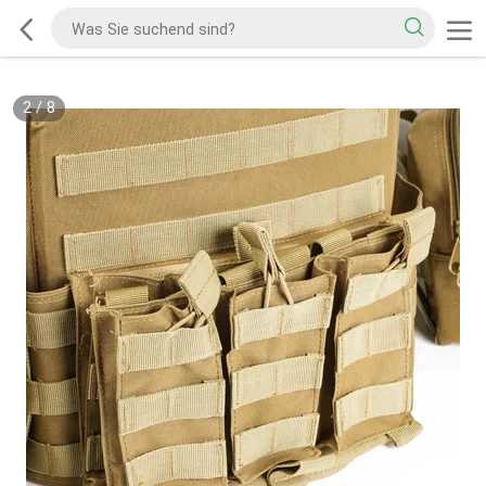
2
/
8