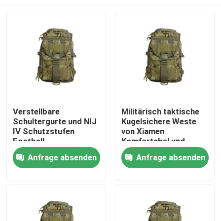
Verstellbare
Militärisch taktische
Schultergurte und NIJ
Kugelsichere Weste
IV Schutzstufen
von Xiamen
Football
Komfortabel und
Trainingsweste für
Probe zur Verfügung
Zu Hause
Anfrage absenden
Anfrage absenden
ultimative Leistung
gestellt
Produkte
Videos