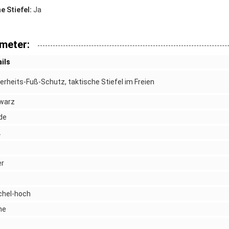
e Stiefel:
Ja
meter:
ils
erheits-Fuß-Schutz, taktische Stiefel im Freien
warz
de
2
er
chel-hoch
ne