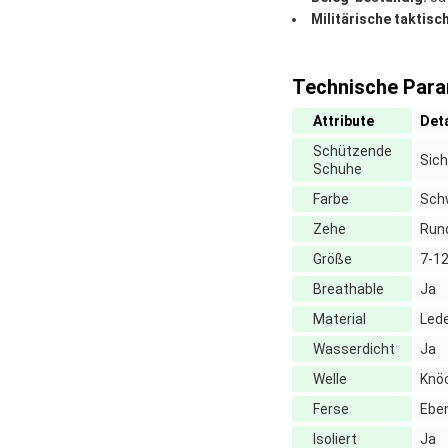
Militärische taktisch
Technische Para
Attribute
Deta
Schützende
Sich
Schuhe
Farbe
Sch
Zehe
Run
Größe
7-1
Breathable
Ja
Material
Led
Wasserdicht
Ja
Welle
Knö
Ferse
Ebe
Isoliert
Ja