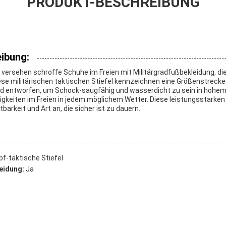
PRODUKT-BESCHREIBUNG
ibung:
 versehen schroffe Schuhe im Freien mit Militärgradfußbekleidung, di
se militärischen taktischen Stiefel kennzeichnen eine Größenstrecke 
ind entworfen, um Schock-saugfähig und wasserdicht zu sein in hohem
tigkeiten im Freien in jedem möglichem Wetter. Diese leistungsstarke
barkeit und Art an, die sicher ist zu dauern.
f-taktische Stiefel
eidung:
Ja