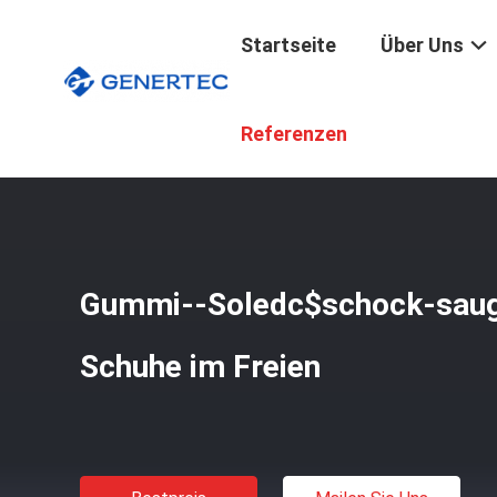
Startseite
Über Uns
Startseite
/
Produkte
/
Kampf-Taktische Stiefel
/
Gummi
Referenzen
Gummi--Soledc$schock-saugf
Schuhe im Freien