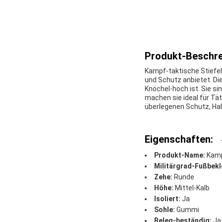
Produkt-Beschre
Kampf-taktische Stiefel
und Schutz anbietet. Die
Knöchel-hoch ist. Sie s
machen sie ideal für Tä
überlegenen Schutz, Halt
Eigenschaften:
Produkt-Name:
Kamp
Militärgrad-Fußbekl
Zehe:
Runde
Höhe:
Mittel-Kalb
Isoliert:
Ja
Sohle:
Gummi
Beleg-beständig:
Ja