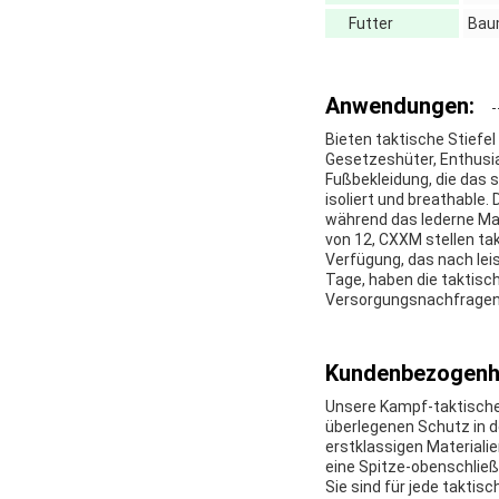
Futter
Bau
Anwendungen:
Bieten taktische Stiefel
Gesetzeshüter, Enthusias
Fußbekleidung, die das 
isoliert und breathable.
während das lederne Mat
von 12, CXXM stellen tak
Verfügung, das nach lei
Tage, haben die taktis
Versorgungsnachfragen 
Kundenbezogenhe
Unsere Kampf-taktische
überlegenen Schutz in d
erstklassigen Materialie
eine Spitze-obenschließu
Sie sind für jede taktis