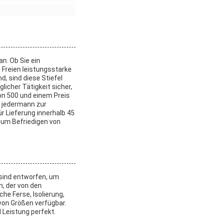
an. Ob Sie ein
m Freien leistungsstarke
, sind diese Stiefel
licher Tätigkeit sicher,
on 500 und einem Preis
r jedermann zur
r Lieferung innerhalb 45
zum Befriedigen von
sind entworfen, um
, der von den
he Ferse, Isolierung,
 von Größen verfügbar.
 Leistung perfekt.