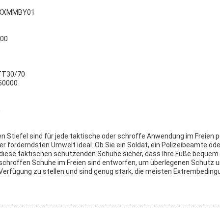
 CXXMMBY01
500
TT30/70
 50000
n
 Stiefel sind für jede taktische oder schroffe Anwendung im Freien p
er forderndsten Umwelt ideal. Ob Sie ein Soldat, ein Polizeibeamte od
n diese taktischen schützenden Schuhe sicher, dass Ihre Füße bequem
schroffen Schuhe im Freien sind entworfen, um überlegenen Schutz un
 Verfügung zu stellen und sind genug stark, die meisten Extrembedin