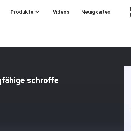
Produkte
Videos
Neuigkeiten
--Soledc$schock-Saugfähige Schroffe Schuhe Im Freien
ähige schroffe