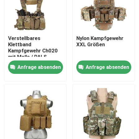
Verstellbares
Nylon Kampfgewehr
Klettband
XXL Größen
Kampfgewehr Ch020
mit Molle / PALS
System
Anfrage absenden
Anfrage absenden
Zu Hause
Produkte
Videos