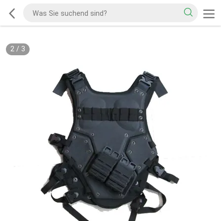
2
/
3