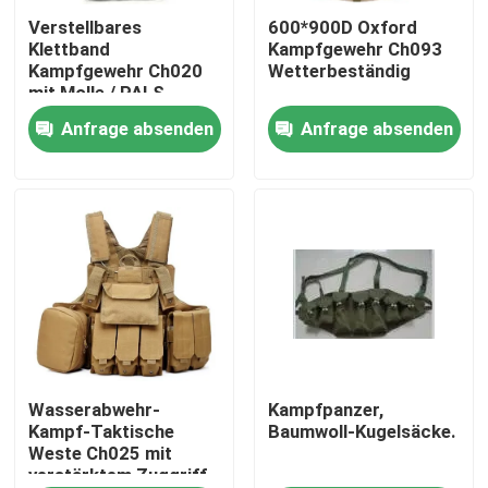
Verstellbares
600*900D Oxford
Klettband
Kampfgewehr Ch093
Über uns
Kampfgewehr Ch020
Wetterbeständig
mit Molle / PALS
System
Anfrage absenden
Anfrage absenden
Werksbesichtigung
Qualitätskontrolle
Neuigkeiten
Bitte um ein Angebot
Militärische taktische Abnutzung
Wasserabwehr-
Kampfpanzer,
Kampf-Taktische
Baumwoll-Kugelsäcke.
Weste Ch025 mit
verstärktem Zuggriff
Militärische taktische kugelsichere Weste