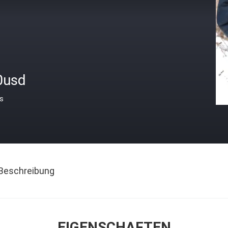
0usd
is
Beschreibung
EIGENSCHAFTEN