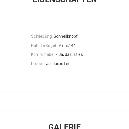
Schließung:
Schnellknopf
Halt die Kugel.:
9mm/.44
Komfortabel:
- Ja, das ist es.
Probe:
- Ja, das ist es.
GALERIE