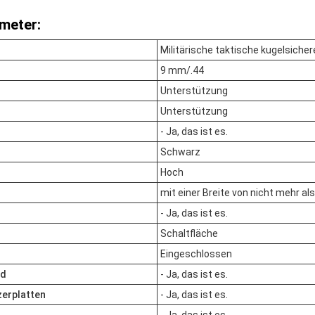
meter:
Militärische taktische kugelsiche
9 mm/.44
Unterstützung
Unterstützung
- Ja, das ist es.
Schwarz
Hoch
mit einer Breite von nicht mehr a
- Ja, das ist es.
Schaltfläche
Eingeschlossen
ld
- Ja, das ist es.
zerplatten
- Ja, das ist es.