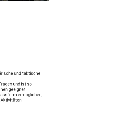
ärische und taktische
Tragen und ist so
onen geeignet..
e Passform ermöglichen,
 Aktivitäten.