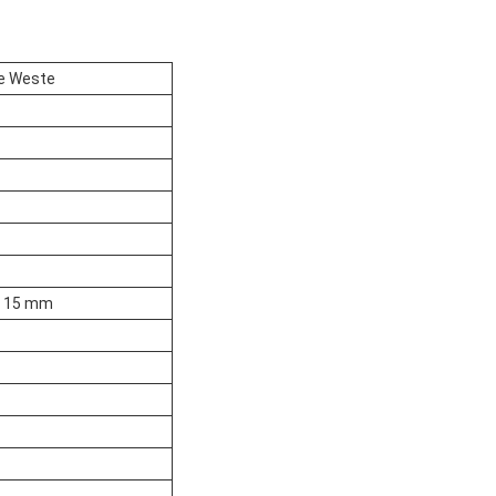
re Weste
ls 15 mm