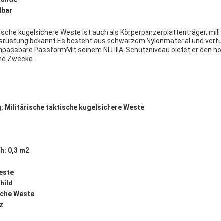
lbar
ische kugelsichere Weste ist auch als Körperpanzerplattenträger, milit
srüstung bekannt.Es besteht aus schwarzem Nylonmaterial und verfüg
anpassbare PassformMit seinem NIJ IIIA-Schutzniveau bietet er den h
che Zwecke.
 Militärische taktische kugelsichere Weste
h: 0,3 m2
este
hild
ische Weste
z