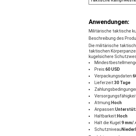
Taktische Kampfweste
Anwendungen:
Militärische taktische 
Beschreibung des Prod
Die militärische taktis
taktischen Körperpanze
kugelsichere Schutzwes
Mindestbestellmeng
Preis:
60 USD
Verpackungsdaten:
6
Lieferzeit:
30 Tage
Zahlungsbedingunge
Versorgungsfähigkeit
Atmung:
Hoch
Anpassen:
Unterstüt
Haltbarkeit:
Hoch
Halt die Kugel.
9 mm/.
Schutzniveau
Nieder