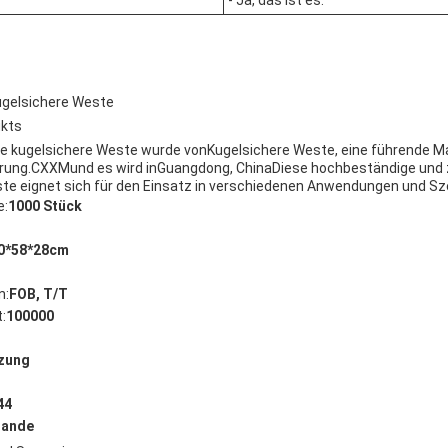
- Ja, das ist es.
kugelsichere Weste
ukts
che kugelsichere Weste wurde von
Kugelsichere Weste
, eine führende M
rung.
CXXM
und es wird in
Guangdong, China
Diese hochbeständige und 
te eignet sich für den Einsatz in verschiedenen Anwendungen und Sz
e:
1000 Stück
0*58*28cm
n:
FOB, T/T
:
100000
zung
44
lande