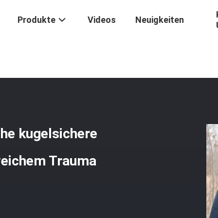
Produkte
Videos
Neuigkeiten
ere Weste
/
Schwarze Militärische Taktische Kugelsichere Weste Hoh
che kugelsichere
 weichem Trauma