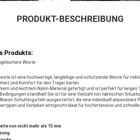
PRODUKT-BESCHREIBUNG
s Produkts:
kugelsichere Weste
weste ist eine hochwertige, langlebige und schützende Weste für milit
eit und Komfort für den Träger bieten.
kem und leichtem Nylon-Material gefertigt und ist perfekt für langes 
Bedingungen standhält.Sie ist für eine Vielzahl von taktischen Situati
llbaren Schultergurteln ausgestattet, die eine individuell anpassbar
rpertypen und Vorlieben entspricht.Ideal für hochintensive und schnelle
reite von nicht mehr als 15 mm
tzung
lande