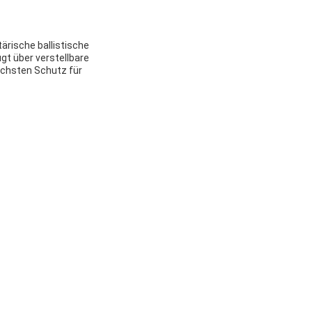
ärische ballistische
t über verstellbare
öchsten Schutz für