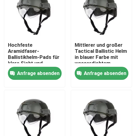
Über uns
Werksbesichtigung
Hochfeste
Mittlerer und großer
Aramidfaser-
Tactical Ballistic Helm
Qualitätskontrolle
Ballistikhelm-Pads für
in blauer Farbe mit
klare Sicht und
wasserdichtem
Leistung
Merkmal
Anfrage absenden
Anfrage absenden
Neuigkeiten
Bitte um ein Angebot
Militärische taktische Abnutzung
Militärische taktische kugelsichere Weste