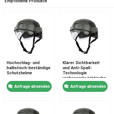
Empfohlene Produkte
Hochschlag- und
Klarer Sichtbarkeit
ballistisch-beständige
und Anti-Spall-
Schutzhelme
Technologie
verbesserte taktische
Zu Hause
ballistische Helm mit
Anfrage absenden
Anfrage absenden
Belüftung
Produkte
Videos