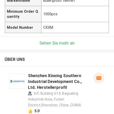
Markenname
Bulletproof helmet
Minimum Order Q
1000pcs
uantity
Model Number
CXXM
Sehen Sie mehr an
ÜBER UNS
Shenzhen Xinxing Southern
Industrial Development Co.,
Ltd. Herstellerprofil
6/F, Building 614, Bagualing
Industrial Area, Futian
District,Shenzhen, China ,CHINA
5.0