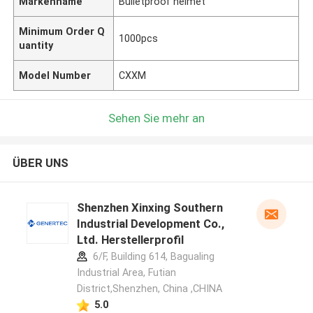
Markenname
Bulletproof helmet
Minimum Order Q
1000pcs
uantity
Model Number
CXXM
Sehen Sie mehr an
ÜBER UNS
Shenzhen Xinxing Southern
Industrial Development Co.,
Ltd. Herstellerprofil
6/F, Building 614, Bagualing
Industrial Area, Futian
District,Shenzhen, China ,CHINA
5.0