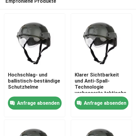
Empfohlene Produkte
Hochschlag- und
Klarer Sichtbarkeit
ballistisch-beständige
und Anti-Spall-
Schutzhelme
Technologie
verbesserte taktische
Zu Hause
ballistische Helm mit
Anfrage absenden
Anfrage absenden
Belüftung
Produkte
Videos