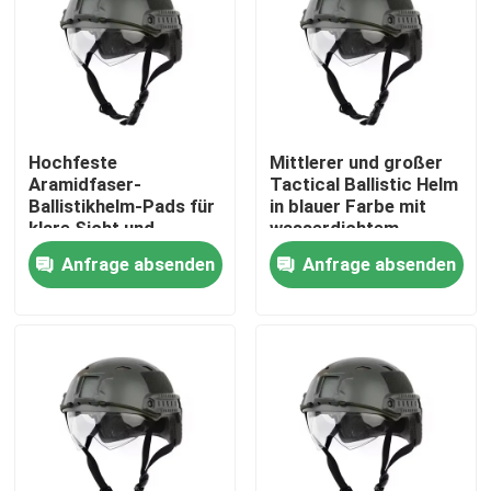
Über uns
Werksbesichtigung
Hochfeste
Mittlerer und großer
Aramidfaser-
Tactical Ballistic Helm
Qualitätskontrolle
Ballistikhelm-Pads für
in blauer Farbe mit
klare Sicht und
wasserdichtem
Leistung
Merkmal
Anfrage absenden
Anfrage absenden
Neuigkeiten
Bitte um ein Angebot
Militärische taktische Abnutzung
Militärische taktische kugelsichere Weste