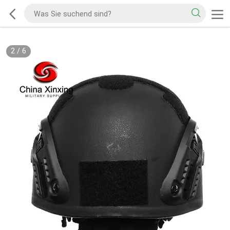
2
/
6